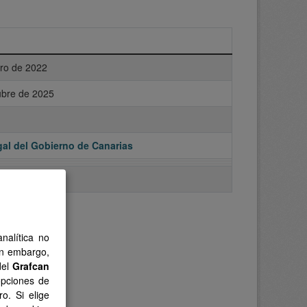
ero de 2022
ubre de 2025
al del Gobierno de Canarias
nalítica no
in embargo,
del
Grafcan
opciones de
o. Si elige