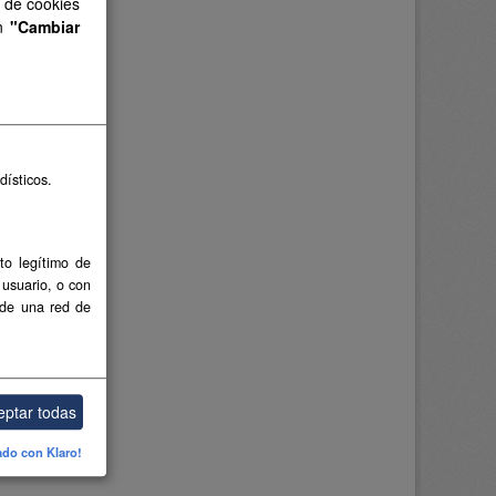
s de cookies
en
"Cambiar
dísticos.
to legítimo de
 usuario, o con
 de una red de
eptar todas
ado con Klaro!