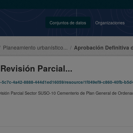
Conjuntos de datos
Organizaciones
Planeamiento urbanístico...
Aprobación Definitiva d
Revisión Parcial...
c7c-4a42-8888-444d1ed16059/resource/1f049ef9-c860-40fb-b5d4-7d49ae
visión Parcial Sector SUSO-10 Cementerio de Plan General de Ordenac