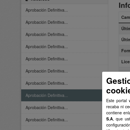
Inf
Aprobación Definitiva...
Cam
Aprobación Definitiva...
Últi
Aprobación Definitiva...
Últi
Aprobación Definitiva...
For
Aprobación Definitiva...
Lice
Aprobación Definitiva...
Gesti
Aprobación Definitiva...
cooki
Aprobación Definitiva...
Este portal 
recaba ni ce
Aprobación Definitiva...
contiene enl
S.A
, que us
Aprobación Definitiva...
configuració