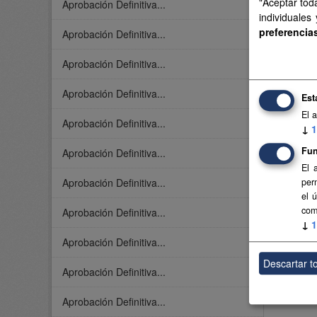
"Aceptar tod
Aprobación Definitiva...
individuales
preferencia
Aprobación Definitiva...
Aprobación Definitiva...
Aprobación Definitiva...
Est
El 
Aprobación Definitiva...
↓
1
Fun
Aprobación Definitiva...
El 
Aprobación Definitiva...
per
el 
com
Aprobación Definitiva...
↓
1
Aprobación Definitiva...
Descartar t
Aprobación Definitiva...
Aprobación Definitiva...