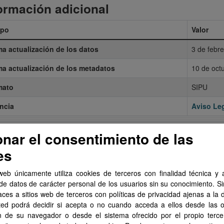
ormación adicional
po
Valor
ma actualización de los datos
3 de febr
ma actualización de los metadatos
10 de oct
mato
SIPU
ncia
Aviso Leg
Mostrar más
onar el consentimiento de las
es
web únicamente utiliza cookies de terceros con finalidad técnica y a
de datos de carácter personal de los usuarios sin su conocimiento. S
aces a sitios web de terceros con políticas de privacidad ajenas a la 
ted podrá decidir si acepta o no cuando acceda a ellos desde las 
n de su navegador o desde el sistema ofrecido por el propio tercer