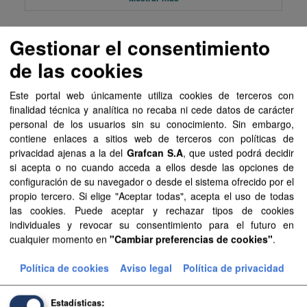
Gestionar el consentimiento
Recursos
de las cookies
Aprobación Definitiva...
Este portal web únicamente utiliza cookies de terceros con
Aprobación Definitiva...
finalidad técnica y analítica no recaba ni cede datos de carácter
personal de los usuarios sin su conocimiento. Sin embargo,
Aprobación Definitiva...
contiene enlaces a sitios web de terceros con políticas de
privacidad ajenas a la del
Grafcan S.A
, que usted podrá decidir
Aprobación Definitiva...
si acepta o no cuando acceda a ellos desde las opciones de
configuración de su navegador o desde el sistema ofrecido por el
Aprobación Definitiva...
propio tercero. Si elige "Aceptar todas", acepta el uso de todas
las cookies. Puede aceptar y rechazar tipos de cookies
Aprobación Definitiva...
individuales y revocar su consentimiento para el futuro en
cualquier momento en
"Cambiar preferencias de cookies"
.
Aprobación Definitiva...
Política de cookies
Aviso legal
Política de privacidad
Aprobación Definitiva...
Estadísticas
Aprobación Definitiva...