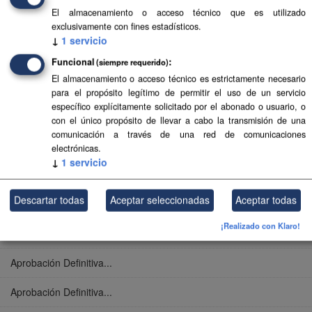
El almacenamiento o acceso técnico que es utilizado
exclusivamente con fines estadísticos.
Aprobación Definitiva...
↓
1
servicio
Aprobación Definitiva...
Funcional
(siempre requerido)
El almacenamiento o acceso técnico es estrictamente necesario
Aprobación Definitiva...
para el propósito legítimo de permitir el uso de un servicio
específico explícitamente solicitado por el abonado o usuario, o
Aprobación Definitiva...
con el único propósito de llevar a cabo la transmisión de una
comunicación a través de una red de comunicaciones
Aprobación Definitiva...
electrónicas.
↓
1
servicio
Aprobación Definitiva...
Descartar todas
Aceptar seleccionadas
Aceptar todas
Aprobación Definitiva...
¡Realizado con Klaro!
Aprobación Definitiva...
Aprobación Definitiva...
Aprobación Definitiva...