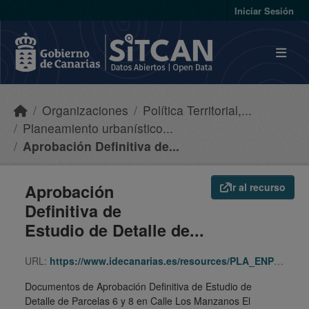
Skip to main content
Iniciar Sesión
Organizaciones
Política Territorial,...
Planeamiento urbanístico...
Aprobación Definitiva de...
Aprobación
Ir al recurso
Definitiva de
Estudio de Detalle de...
URL:
https://www.idecanarias.es/resources/PLA_ENP_URB/URB_PLA/TF/Sauz/ed-manzanos-6-8/indice.html
Documentos de Aprobación Definitiva de Estudio de
Detalle de Parcelas 6 y 8 en Calle Los Manzanos El