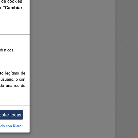
s de cookies
en
"Cambiar
dísticos.
to legítimo de
 usuario, o con
 de una red de
eptar todas
ado con Klaro!