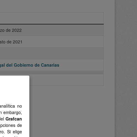
zo de 2022
sto de 2021
al del Gobierno de Canarias
nalítica no
in embargo,
del
Grafcan
opciones de
o. Si elige