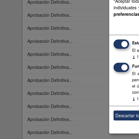
"Aceptar tod
Aprobación Definitiva...
individuales
preferencia
Aprobación Definitiva...
Aprobación Definitiva...
Aprobación Definitiva...
Est
El 
Aprobación Definitiva...
↓
1
Fun
Aprobación Definitiva...
El 
Aprobación Definitiva...
per
el 
com
Aprobación Definitiva...
↓
1
Aprobación Definitiva...
Descartar t
Aprobación Definitiva...
Aprobación Definitiva...