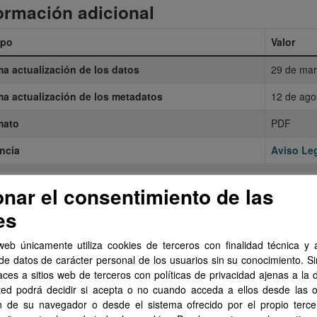
ormación adicional
po
Valor
ma actualización de los datos
29 de mar
ma actualización de los metadatos
12 de ago
mato
PDF
ncia
Aviso Leg
Mostrar más
onar el consentimiento de las
es
web únicamente utiliza cookies de terceros con finalidad técnica y a
de datos de carácter personal de los usuarios sin su conocimiento. S
aces a sitios web de terceros con políticas de privacidad ajenas a la 
ted podrá decidir si acepta o no cuando acceda a ellos desde las 
n de su navegador o desde el sistema ofrecido por el propio tercer