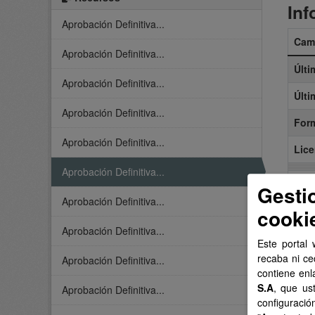
Inf
Aprobación Definitiva...
Cam
Aprobación Definitiva...
Últi
Aprobación Definitiva...
Últi
Aprobación Definitiva...
For
Aprobación Definitiva...
Lice
Aprobación Definitiva...
Gesti
Aprobación Definitiva...
cooki
Aprobación Definitiva...
Este portal 
recaba ni ce
Aprobación Definitiva...
contiene enl
S.A
, que us
Aprobación Definitiva...
configuració