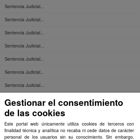
Sentencia Judicial...
Sentencia Judicial...
Sentencia Judicial...
Sentencia Judicial...
Sentencia Judicial...
Sentencia Judicial...
Sentencia Judicial...
Sentencia Judicial...
Gestionar el consentimiento
de las cookies
Sentencia Judicial...
Este portal web únicamente utiliza cookies de terceros con
Sentencia Judicial...
finalidad técnica y analítica no recaba ni cede datos de carácter
personal de los usuarios sin su conocimiento. Sin embargo,
Sentencia Judicial...