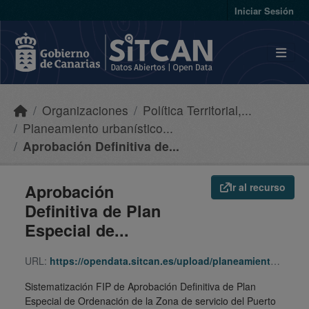
Skip to main content
Iniciar Sesión
Organizaciones
Política Territorial,...
Planeamiento urbanístico...
Aprobación Definitiva de...
Aprobación
Ir al recurso
Definitiva de Plan
Especial de...
URL:
https://opendata.sitcan.es/upload/planeamiento/fip/350167_d869d48e1681bbccabd96ad85b64ca25.zip
Sistematización FIP de Aprobación Definitiva de Plan
Especial de Ordenación de la Zona de servicio del Puerto