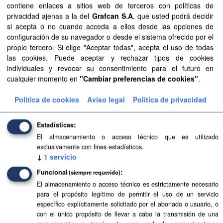
contiene enlaces a sitios web de terceros con políticas de
privacidad ajenas a la del
Grafcan S.A
, que usted podrá decidir
Sentencia Judicial...
si acepta o no cuando acceda a ellos desde las opciones de
configuración de su navegador o desde el sistema ofrecido por el
Aprobación Definitiva...
propio tercero. Si elige "Aceptar todas", acepta el uso de todas
las cookies. Puede aceptar y rechazar tipos de cookies
Aprobación Definitiva...
individuales y revocar su consentimiento para el futuro en
cualquier momento en
"Cambiar preferencias de cookies"
.
Aprobación Definitiva...
Política de cookies
Aviso legal
Política de privacidad
Aprobación Definitiva...
Aprobación Definitiva...
Estadísticas
El almacenamiento o acceso técnico que es utilizado
Documentos de...
exclusivamente con fines estadísticos.
↓
1
servicio
Aprobación Definitiva...
Funcional
(siempre requerido)
Aprobación Definitiva...
El almacenamiento o acceso técnico es estrictamente necesario
para el propósito legítimo de permitir el uso de un servicio
específico explícitamente solicitado por el abonado o usuario, o
Aprobación Definitiva...
con el único propósito de llevar a cabo la transmisión de una