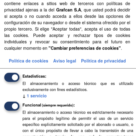
contiene enlaces a sitios web de terceros con políticas de
privacidad ajenas a la del
Grafcan S.A
, que usted podrá decidir
Sentencia Judicial...
si acepta o no cuando acceda a ellos desde las opciones de
configuración de su navegador o desde el sistema ofrecido por el
Aprobación Definitiva...
propio tercero. Si elige "Aceptar todas", acepta el uso de todas
las cookies. Puede aceptar y rechazar tipos de cookies
Aprobación Definitiva...
individuales y revocar su consentimiento para el futuro en
cualquier momento en
"Cambiar preferencias de cookies"
.
Aprobación Definitiva...
Política de cookies
Aviso legal
Política de privacidad
Aprobación Definitiva...
Aprobación Definitiva...
Estadísticas
El almacenamiento o acceso técnico que es utilizado
Documentos de...
exclusivamente con fines estadísticos.
↓
1
servicio
Aprobación Definitiva...
Funcional
(siempre requerido)
Aprobación Definitiva...
El almacenamiento o acceso técnico es estrictamente necesario
para el propósito legítimo de permitir el uso de un servicio
específico explícitamente solicitado por el abonado o usuario, o
Aprobación Definitiva...
con el único propósito de llevar a cabo la transmisión de una