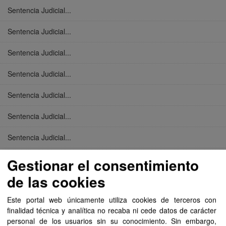
Sentencia Judicial...
Sentencia Judicial...
Sentencia Judicial...
Sentencia Judicial...
Sentencia Judicial...
Sentencia Judicial...
Sentencia Judicial...
Sentencia Judicial...
Gestionar el consentimiento
de las cookies
Sentencia Judicial...
Este portal web únicamente utiliza cookies de terceros con
Sentencia Judicial...
finalidad técnica y analítica no recaba ni cede datos de carácter
personal de los usuarios sin su conocimiento. Sin embargo,
Sentencia Judicial...