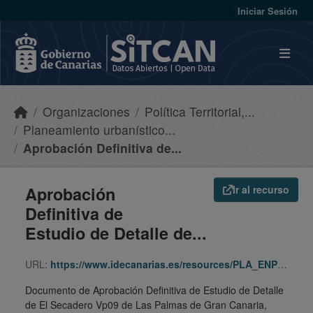
Skip to main content
Iniciar Sesión
Organizaciones
Política Territorial,...
Planeamiento urbanístico...
Aprobación Definitiva de...
Aprobación
Ir al recurso
Definitiva de
Estudio de Detalle de...
URL:
https://www.idecanarias.es/resources/PLA_ENP_URB/URB_PLA/GC/LPGC/ed-secadero/indice.html
Documento de Aprobación Definitiva de Estudio de Detalle
de El Secadero Vp09 de Las Palmas de Gran Canaria,