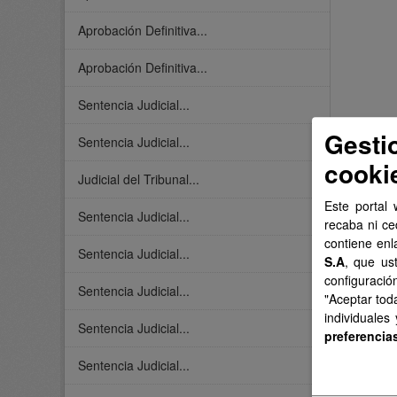
Aprobación Definitiva...
Aprobación Definitiva...
Sentencia Judicial...
Gesti
Sentencia Judicial...
cooki
Judicial del Tribunal...
Este portal 
Sentencia Judicial...
recaba ni ce
contiene enl
Sentencia Judicial...
S.A
, que us
configuració
Sentencia Judicial...
"Aceptar tod
individuales
Sentencia Judicial...
preferencia
Sentencia Judicial...