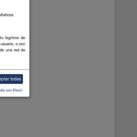
dísticos.
to legítimo de
 usuario, o con
 de una red de
eptar todas
ado con Klaro!