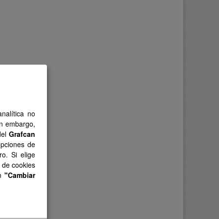
nalítica no
in embargo,
del
Grafcan
opciones de
o. Si elige
s de cookies
en
"Cambiar