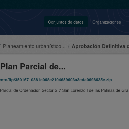
Conjuntos de datos
Organizaciones
Planeamiento urbanístico...
Aprobación Definitiva d
Plan Parcial de...
iento/fip/350167_0381c068e2104659603a3eda0698635e.zip
n Parcial de Ordenación Sector S-7 San Lorenzo I de las Palmas de Gr