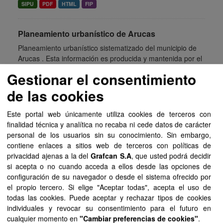
SIPU
PDF
HTML
FIP
Planeamiento urbanístico de Arucas
Planeamiento urbanístico sistematizado del municipio de
Arucas . Esta información es producida y mantenida por el
Gobierno de Canarias y ha contado con la financiación
Gestionar el consentimiento
del...
de las cookies
SIPU
PDF
HTML
FIP
Este portal web únicamente utiliza cookies de terceros con
Planeamiento urbanístico de Barlovento
finalidad técnica y analítica no recaba ni cede datos de carácter
personal de los usuarios sin su conocimiento. Sin embargo,
Planeamiento urbanístico sistematizado del municipio de
contiene enlaces a sitios web de terceros con políticas de
Barlovento . Esta información es producida y mantenida
privacidad ajenas a la del
Grafcan S.A
, que usted podrá decidir
por el Gobierno de Canarias y ha contado con la
si acepta o no cuando acceda a ellos desde las opciones de
financiación del...
configuración de su navegador o desde el sistema ofrecido por
SIPU
PDF
HTML
FIP
el propio tercero. Si elige "Aceptar todas", acepta el uso de
todas las cookies. Puede aceptar y rechazar tipos de cookies
individuales y revocar su consentimiento para el futuro en
Planeamiento urbanístico de Tuineje
cualquier momento en
"Cambiar preferencias de cookies"
.