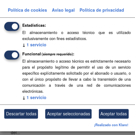
Planeamiento urbanístico sistematizado del municipio de
Política de cookies
Aviso legal
Política de privacidad
Tuineje . Esta información es producida y mantenida por el
Gobierno de Canarias y ha contado con la financiación
del...
Estadísticas
SIPU
PDF
HTML
FIP
El almacenamiento o acceso técnico que es utilizado
exclusivamente con fines estadísticos.
↓
1
servicio
Planeamiento urbanístico de Adeje
Funcional
(siempre requerido)
Planeamiento urbanístico sistematizado del municipio de
El almacenamiento o acceso técnico es estrictamente necesario
Adeje . Esta información es producida y mantenida por el
para el propósito legítimo de permitir el uso de un servicio
Gobierno de Canarias y ha contado con la financiación
específico explícitamente solicitado por el abonado o usuario, o
del...
con el único propósito de llevar a cabo la transmisión de una
comunicación a través de una red de comunicaciones
SIPU
PDF
HTML
FIP
electrónicas.
↓
1
servicio
Planeamiento urbanístico de El Pinar
Planeamiento urbanístico sistematizado del municipio de El
Descartar todas
Aceptar seleccionadas
Aceptar todas
Pinar . Esta información es producida y mantenida por el
¡Realizado con Klaro!
Gobierno de Canarias y ha contado con la financiación
del...