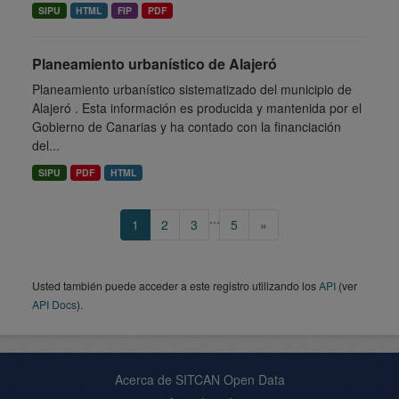
SIPU
HTML
FIP
PDF
Planeamiento urbanístico de Alajeró
Planeamiento urbanístico sistematizado del municipio de
Alajeró . Esta información es producida y mantenida por el
Gobierno de Canarias y ha contado con la financiación
del...
SIPU
PDF
HTML
...
1
2
3
5
»
Usted también puede acceder a este registro utilizando los
API
(ver
API Docs
).
Acerca de SITCAN Open Data