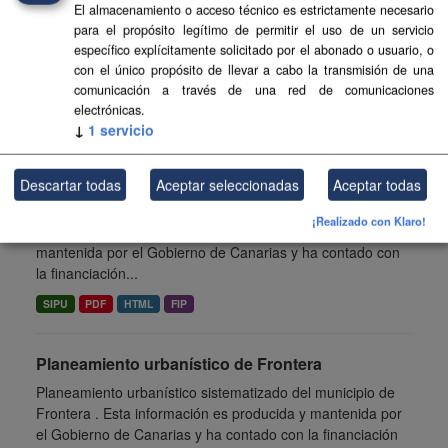
El almacenamiento o acceso técnico es estrictamente necesario
Planeamiento sistematizado de Espacios Naturales de la
para el propósito legítimo de permitir el uso de un servicio
isla de Tenerife. Esta información es producida y
específico explícitamente solicitado por el abonado o usuario, o
mantenida por el Gobierno de Canarias y ha contado con
con el único propósito de llevar a cabo la transmisión de una
comunicación a través de una red de comunicaciones
la financiación...
electrónicas.
SIPU
PDF
HTML
FIP
↓
1
servicio
Planeamiento de Espacios Naturales de La Palma
Descartar todas
Aceptar seleccionadas
Aceptar todas
Planeamiento sistematizado de Espacios Naturales de la
¡Realizado con Klaro!
isla de La Palma. Esta información es producida y
mantenida por el Gobierno de Canarias y ha contado con
la financiación...
SIPU
PDF
HTML
FIP
Planeamiento urbanístico de Frontera
Planeamiento urbanístico sistematizado del municipio de
Frontera . Esta información es producida y mantenida por
el Gobierno de Canarias y ha contado con la financiación