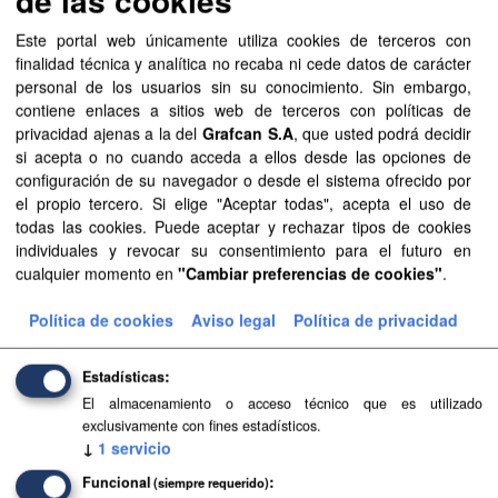
SIPU
PDF
HTML
FIP
Este portal web únicamente utiliza cookies de terceros con
finalidad técnica y analítica no recaba ni cede datos de carácter
Planeamiento urbanístico de Adeje
personal de los usuarios sin su conocimiento. Sin embargo,
Planeamiento urbanístico sistematizado del municipio de
contiene enlaces a sitios web de terceros con políticas de
Adeje . Esta información es producida y mantenida por el
privacidad ajenas a la del
Grafcan S.A
, que usted podrá decidir
Gobierno de Canarias y ha contado con la financiación
si acepta o no cuando acceda a ellos desde las opciones de
del...
configuración de su navegador o desde el sistema ofrecido por
el propio tercero. Si elige "Aceptar todas", acepta el uso de
SIPU
PDF
HTML
FIP
todas las cookies. Puede aceptar y rechazar tipos de cookies
individuales y revocar su consentimiento para el futuro en
Planeamiento de Espacios Naturales de Gran
cualquier momento en
"Cambiar preferencias de cookies"
.
Canaria
Política de cookies
Aviso legal
Política de privacidad
Planeamiento sistematizado de Espacios Naturales de la
isla de Gran Canaria. Esta información es producida y
mantenida por el Gobierno de Canarias y ha contado con
Estadísticas
la...
El almacenamiento o acceso técnico que es utilizado
exclusivamente con fines estadísticos.
SIPU
PDF
HTML
FIP
↓
1
servicio
Funcional
(siempre requerido)
Planeamiento de Espacios Naturales de Tenerife