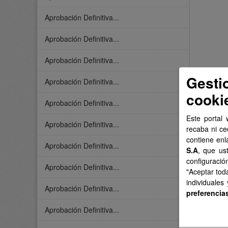
Aprobación Definitiva...
Aprobación Definitiva...
Aprobación Definitiva...
Gesti
Aprobación Definitiva...
cooki
Aprobación Definitiva...
Este portal 
Aprobación Definitiva...
recaba ni ce
contiene enl
Aprobación Definitiva...
S.A
, que us
configuració
Aprobación Definitiva...
"Aceptar tod
individuales
Aprobación Definitiva...
preferencia
Aprobación Definitiva...