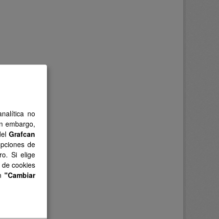
nalítica no
in embargo,
del
Grafcan
opciones de
o. Si elige
s de cookies
en
"Cambiar