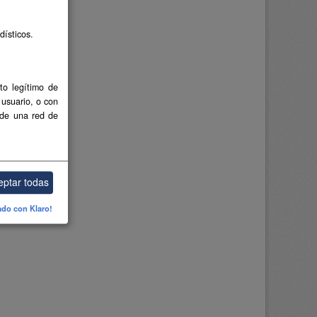
dísticos.
to legítimo de
 usuario, o con
 de una red de
eptar todas
ado con Klaro!