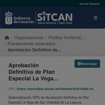
Skip to main content
Iniciar Sesión
Organizaciones
Política Territorial,...
Planeamiento urbanístico...
Aprobación Definitiva de...
Aprobación
Descargar
Definitiva de Plan
Especial La Vega...
URL:
https://opendata.sitcan.es/dataset/dcb1856e-e4fd-4b62-af1a-95039ef67c79/resource/b5a110c2-e7c8-4b16-93c9-a0891fab43c7/download/060110_pe_lavega_ad-sipu.zip
Sistematización SIPU de Aprobación Definitiva de Plan
Especial La Vega de San Cristóbal de La Laguna,