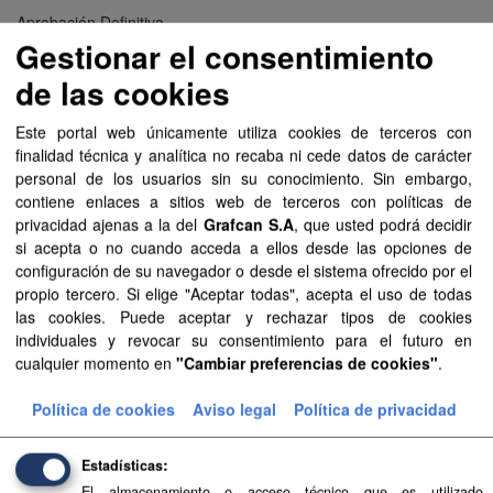
Aprobación Definitiva...
Gestionar el consentimiento
Aprobación Definitiva...
de las cookies
Aprobación Definitiva...
Este portal web únicamente utiliza cookies de terceros con
finalidad técnica y analítica no recaba ni cede datos de carácter
Aprobación Definitiva...
personal de los usuarios sin su conocimiento. Sin embargo,
contiene enlaces a sitios web de terceros con políticas de
Aprobación Definitiva...
privacidad ajenas a la del
Grafcan S.A
, que usted podrá decidir
si acepta o no cuando acceda a ellos desde las opciones de
Aprobación Definitiva...
configuración de su navegador o desde el sistema ofrecido por el
propio tercero. Si elige "Aceptar todas", acepta el uso de todas
Aprobación Definitiva...
las cookies. Puede aceptar y rechazar tipos de cookies
individuales y revocar su consentimiento para el futuro en
Aprobación Definitiva...
cualquier momento en
"Cambiar preferencias de cookies"
.
Aprobación Definitiva...
Política de cookies
Aviso legal
Política de privacidad
Aprobación Definitiva...
Estadísticas
Aprobación Definitiva...
El almacenamiento o acceso técnico que es utilizado