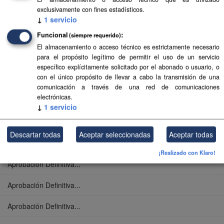
exclusivamente con fines estadísticos.
Aprobación Definitiva...
↓
1
servicio
Funcional
(siempre requerido)
Aprobación Definitiva...
El almacenamiento o acceso técnico es estrictamente necesario
para el propósito legítimo de permitir el uso de un servicio
Aprobación Definitiva...
específico explícitamente solicitado por el abonado o usuario, o
con el único propósito de llevar a cabo la transmisión de una
Aprobación Definitiva...
comunicación a través de una red de comunicaciones
electrónicas.
Aprobación Definitiva...
↓
1
servicio
Aprobación Definitiva...
Descartar todas
Aceptar seleccionadas
Aceptar todas
Aprobación Definitiva...
¡Realizado con Klaro!
Aprobación Definitiva...
Aprobación Definitiva...
Aprobación Definitiva...