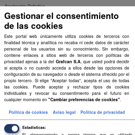
Aprobación Definitiva...
Gestionar el consentimiento
Aprobación Definitiva...
de las cookies
Aprobación Definitiva...
Este portal web únicamente utiliza cookies de terceros con
finalidad técnica y analítica no recaba ni cede datos de carácter
Aprobación Definitiva...
personal de los usuarios sin su conocimiento. Sin embargo,
contiene enlaces a sitios web de terceros con políticas de
Aprobación Definitiva...
privacidad ajenas a la del
Grafcan S.A
, que usted podrá decidir
si acepta o no cuando acceda a ellos desde las opciones de
Aprobación Definitiva...
configuración de su navegador o desde el sistema ofrecido por el
propio tercero. Si elige "Aceptar todas", acepta el uso de todas
Aprobación Definitiva...
las cookies. Puede aceptar y rechazar tipos de cookies
individuales y revocar su consentimiento para el futuro en
Aprobación Definitiva...
cualquier momento en
"Cambiar preferencias de cookies"
.
Aprobación Definitiva...
Política de cookies
Aviso legal
Política de privacidad
Aprobación Definitiva...
Estadísticas
Aprobación Definitiva...
El almacenamiento o acceso técnico que es utilizado