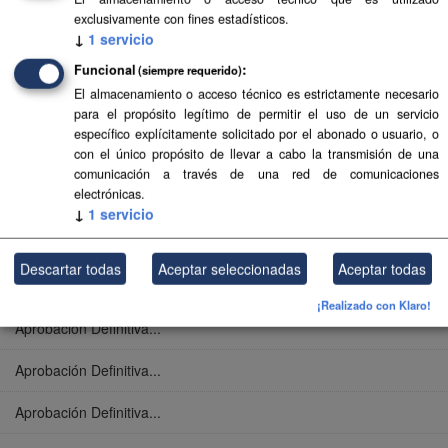
exclusivamente con fines estadísticos.
Aprobación Definitiva...
↓
1
servicio
Funcional
(siempre requerido)
Aprobación Definitiva...
El almacenamiento o acceso técnico es estrictamente necesario
para el propósito legítimo de permitir el uso de un servicio
Aprobación Definitiva...
específico explícitamente solicitado por el abonado o usuario, o
con el único propósito de llevar a cabo la transmisión de una
Aprobación Definitiva...
comunicación a través de una red de comunicaciones
electrónicas.
Aprobación Definitiva...
↓
1
servicio
Aprobación Definitiva...
Descartar todas
Aceptar seleccionadas
Aceptar todas
Aprobación Definitiva...
¡Realizado con Klaro!
Aprobación Definitiva...
Aprobación Definitiva...
Aprobación Definitiva...