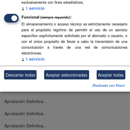
exclusivamente con fines estadísticos.
Aprobación Definitiva...
↓
1
servicio
Aprobación Definitiva...
Funcional
(siempre requerido)
El almacenamiento o acceso técnico es estrictamente necesario
Aprobación Definitiva...
para el propósito legítimo de permitir el uso de un servicio
específico explícitamente solicitado por el abonado o usuario, o
Aprobación Definitiva...
con el único propósito de llevar a cabo la transmisión de una
comunicación a través de una red de comunicaciones
Aprobación Definitiva...
electrónicas.
↓
1
servicio
Aprobación Definitiva...
Descartar todas
Aceptar seleccionadas
Aceptar todas
Aprobación Definitiva...
¡Realizado con Klaro!
Aprobación Definitiva...
Aprobación Definitiva...
Aprobación Definitiva...
Aprobación Definitiva...