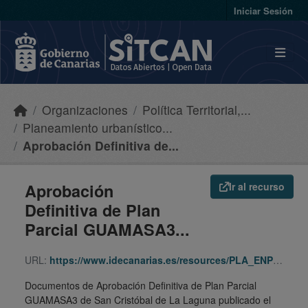
Skip to main content
Iniciar Sesión
Organizaciones
Política Territorial,...
Planeamiento urbanístico...
Aprobación Definitiva de...
Aprobación
Ir al recurso
Definitiva de Plan
Parcial GUAMASA3...
URL:
https://www.idecanarias.es/resources/PLA_ENP_URB/URB_PLA/TF/Lagu/pp_guamasa3/indice.html
Documentos de Aprobación Definitiva de Plan Parcial
GUAMASA3 de San Cristóbal de La Laguna publicado el