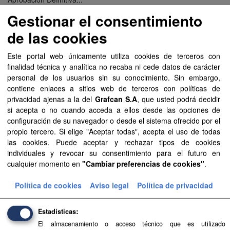
Gestionar el consentimiento
Aprobación Definitiva...
de las cookies
Aprobación Definitiva...
Este portal web únicamente utiliza cookies de terceros con
Aprobación Definitiva...
finalidad técnica y analítica no recaba ni cede datos de carácter
personal de los usuarios sin su conocimiento. Sin embargo,
Aprobación Definitiva...
contiene enlaces a sitios web de terceros con políticas de
privacidad ajenas a la del
Grafcan S.A
, que usted podrá decidir
Aprobación Definitiva...
si acepta o no cuando acceda a ellos desde las opciones de
configuración de su navegador o desde el sistema ofrecido por el
Aprobación Definitiva...
propio tercero. Si elige "Aceptar todas", acepta el uso de todas
las cookies. Puede aceptar y rechazar tipos de cookies
Aprobación Definitiva...
individuales y revocar su consentimiento para el futuro en
cualquier momento en
"Cambiar preferencias de cookies"
.
Aprobación Definitiva...
Política de cookies
Aviso legal
Política de privacidad
Aprobación Definitiva...
Estadísticas
Aprobación Definitiva...
El almacenamiento o acceso técnico que es utilizado