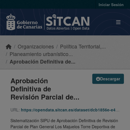
Skip to main content
Iniciar Sesión
Organizaciones
Política Territorial,...
Planeamiento urbanístico...
Aprobación Definitiva de...
Aprobación
Descargar
Definitiva de
Revisión Parcial de...
URL:
https://opendata.sitcan.es/dataset/dcb1856e-e4fd-4b62-af1a-95039ef67c79/resource/64f452f4-50cc-4ccb-8c48-d9b2bc3006a9/download/060720_rppgo_majuelos_tpdep-sipu.zip
Sistematización SIPU de Aprobación Definitiva de Revisión
Parcial de Plan General Los Majuelos Torre Deportiva de