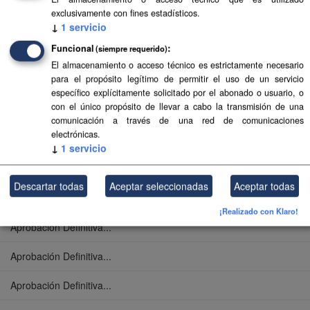
exclusivamente con fines estadísticos.
Aprobación Definitiva...
↓
1
servicio
Funcional
(siempre requerido)
Aprobación Definitiva...
El almacenamiento o acceso técnico es estrictamente necesario
para el propósito legítimo de permitir el uso de un servicio
Aprobación Definitiva...
específico explícitamente solicitado por el abonado o usuario, o
con el único propósito de llevar a cabo la transmisión de una
Aprobación Definitiva...
comunicación a través de una red de comunicaciones
electrónicas.
Aprobación Definitiva...
↓
1
servicio
Aprobación Definitiva...
Descartar todas
Aceptar seleccionadas
Aceptar todas
Aprobación Definitiva...
¡Realizado con Klaro!
Aprobación Definitiva...
Aprobación Definitiva...
Aprobación Definitiva...