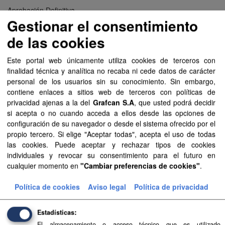
Aprobación Definitiva...
Gestionar el consentimiento
Aprobación Definitiva...
de las cookies
Aprobación Definitiva...
Este portal web únicamente utiliza cookies de terceros con
finalidad técnica y analítica no recaba ni cede datos de carácter
Aprobación Definitiva...
personal de los usuarios sin su conocimiento. Sin embargo,
contiene enlaces a sitios web de terceros con políticas de
Aprobación Definitiva...
privacidad ajenas a la del
Grafcan S.A
, que usted podrá decidir
si acepta o no cuando acceda a ellos desde las opciones de
Aprobación Definitiva...
configuración de su navegador o desde el sistema ofrecido por el
propio tercero. Si elige "Aceptar todas", acepta el uso de todas
Aprobación Definitiva...
las cookies. Puede aceptar y rechazar tipos de cookies
individuales y revocar su consentimiento para el futuro en
Aprobación Definitiva...
cualquier momento en
"Cambiar preferencias de cookies"
.
Aprobación Definitiva...
Política de cookies
Aviso legal
Política de privacidad
Aprobación Definitiva...
Estadísticas
Aprobación Definitiva...
El almacenamiento o acceso técnico que es utilizado