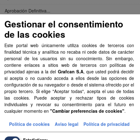
Aprobación Definitiva...
Gestionar el consentimiento
Aprobación Definitiva...
de las cookies
Aprobación Definitiva...
Este portal web únicamente utiliza cookies de terceros con
Aprobación Definitiva...
finalidad técnica y analítica no recaba ni cede datos de carácter
personal de los usuarios sin su conocimiento. Sin embargo,
Aprobación Definitiva...
contiene enlaces a sitios web de terceros con políticas de
privacidad ajenas a la del
Grafcan S.A
, que usted podrá decidir
Aprobación Definitiva...
si acepta o no cuando acceda a ellos desde las opciones de
configuración de su navegador o desde el sistema ofrecido por el
Aprobación Definitiva...
propio tercero. Si elige "Aceptar todas", acepta el uso de todas
las cookies. Puede aceptar y rechazar tipos de cookies
Aprobación Definitiva...
individuales y revocar su consentimiento para el futuro en
cualquier momento en
"Cambiar preferencias de cookies"
.
Aprobación Definitiva...
Política de cookies
Aviso legal
Política de privacidad
Aprobación Definitiva...
Estadísticas