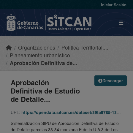
Skip to main content
Iniciar Sesión
Organizaciones
Política Territorial,...
Planeamiento urbanístico...
Aprobación Definitiva de...
Aprobación
Descargar
Definitiva de Estudio
de Detalle...
URL:
https://opendata.sitcan.es/dataset/39fa9785-13c1-42fe-aa06-93779e4508d1/resource/08ca65c5-a8fa-4a17-98af-42417118247a/download/991001-aedpgo-lla-parcela33-34-lajones-240209-240209-sipu.zip
Sistematización SIPU de Aprobación Definitiva de Estudio
de Detalle parcelas 33-34 manzana E de la U.A.3 de Los