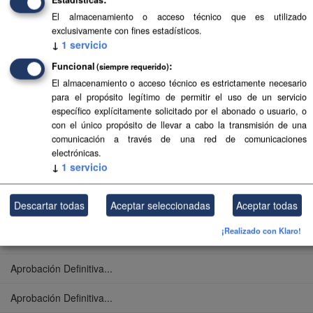
Aprobación Definitiva...
El almacenamiento o acceso técnico que es utilizado
exclusivamente con fines estadísticos.
Aprobación Definitiva...
↓
1
servicio
Aprobación Definitiva...
Funcional
(siempre requerido)
El almacenamiento o acceso técnico es estrictamente necesario
Aprobación Definitiva...
para el propósito legítimo de permitir el uso de un servicio
específico explícitamente solicitado por el abonado o usuario, o
Aprobación Definitiva...
con el único propósito de llevar a cabo la transmisión de una
comunicación a través de una red de comunicaciones
Aprobación Definitiva...
electrónicas.
↓
1
servicio
Aprobación Definitiva...
Descartar todas
Aceptar seleccionadas
Aceptar todas
Aprobación Definitiva...
¡Realizado con Klaro!
Aprobación Definitiva...
Aprobación Definitiva...
Aprobación Definitiva...