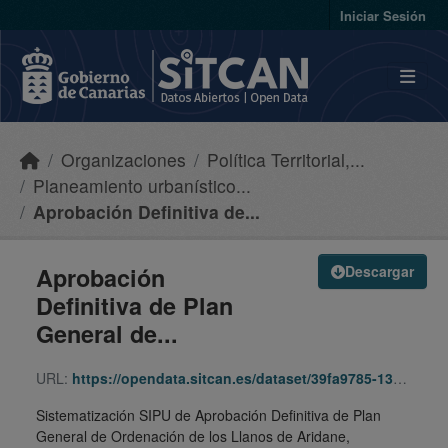
Skip to main content
Iniciar Sesión
Organizaciones
Política Territorial,...
Planeamiento urbanístico...
Aprobación Definitiva de...
Aprobación
Descargar
Definitiva de Plan
General de...
URL:
https://opendata.sitcan.es/dataset/39fa9785-13c1-42fe-aa06-93779e4508d1/resource/54649209-7d19-4f0d-ab74-602641b78607/download/110511-pgo-ad-itpu-130110-130110-sipu.zip
Sistematización SIPU de Aprobación Definitiva de Plan
General de Ordenación de los Llanos de Aridane,