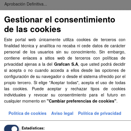
Aprobación Definitiva...
Gestionar el consentimiento
Aprobación Definitiva...
de las cookies
Aprobación Definitiva...
Este portal web únicamente utiliza cookies de terceros con
Aprobación Definitiva...
finalidad técnica y analítica no recaba ni cede datos de carácter
personal de los usuarios sin su conocimiento. Sin embargo,
Aprobación Definitiva...
contiene enlaces a sitios web de terceros con políticas de
privacidad ajenas a la del
Grafcan S.A
, que usted podrá decidir
Aprobación Definitiva...
si acepta o no cuando acceda a ellos desde las opciones de
configuración de su navegador o desde el sistema ofrecido por el
Aprobación Definitiva...
propio tercero. Si elige "Aceptar todas", acepta el uso de todas
las cookies. Puede aceptar y rechazar tipos de cookies
Aprobación Definitiva...
individuales y revocar su consentimiento para el futuro en
cualquier momento en
"Cambiar preferencias de cookies"
.
Aprobación Definitiva...
Política de cookies
Aviso legal
Política de privacidad
Aprobación Definitiva...
Aprobación Definitiva...
Estadísticas