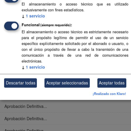
El almacenamiento o acceso técnico que es utilizado
Aprobación Definitiva...
exclusivamente con fines estadísticos.
↓
1
servicio
Aprobación Definitiva...
Funcional
(siempre requerido)
El almacenamiento o acceso técnico es estrictamente necesario
Aprobación Definitiva...
para el propósito legítimo de permitir el uso de un servicio
específico explícitamente solicitado por el abonado o usuario, o
Aprobación Definitiva...
con el único propósito de llevar a cabo la transmisión de una
comunicación a través de una red de comunicaciones
Aprobación Definitiva...
electrónicas.
↓
1
servicio
Aprobación Definitiva...
Aprobación Definitiva...
Descartar todas
Aceptar seleccionadas
Aceptar todas
Aprobación Definitiva...
¡Realizado con Klaro!
Aprobación Definitiva...
Aprobación Definitiva...
Aprobación Definitiva...