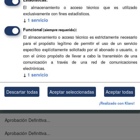
Aprobación Definitiva...
El almacenamiento o acceso técnico que es utilizado
exclusivamente con fines estadísticos.
Aprobación Definitiva...
↓
1
servicio
Aprobación Definitiva...
Funcional
(siempre requerido)
El almacenamiento o acceso técnico es estrictamente necesario
Aprobación Definitiva...
para el propósito legítimo de permitir el uso de un servicio
específico explícitamente solicitado por el abonado o usuario, o
Aprobación Definitiva...
con el único propósito de llevar a cabo la transmisión de una
comunicación a través de una red de comunicaciones
Aprobación Definitiva...
electrónicas.
↓
1
servicio
Aprobación Definitiva...
Descartar todas
Aceptar seleccionadas
Aceptar todas
Aprobación Definitiva...
¡Realizado con Klaro!
Aprobación Definitiva...
Aprobación Definitiva...
Aprobación Definitiva...