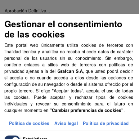
Aprobación Definitiva...
Gestionar el consentimiento
Aprobación Definitiva...
de las cookies
Aprobación Definitiva...
Este portal web únicamente utiliza cookies de terceros con
Aprobación Definitiva...
finalidad técnica y analítica no recaba ni cede datos de carácter
personal de los usuarios sin su conocimiento. Sin embargo,
Aprobación Definitiva...
contiene enlaces a sitios web de terceros con políticas de
privacidad ajenas a la del
Grafcan S.A
, que usted podrá decidir
Aprobación Definitiva...
si acepta o no cuando acceda a ellos desde las opciones de
configuración de su navegador o desde el sistema ofrecido por el
Aprobación Definitiva...
propio tercero. Si elige "Aceptar todas", acepta el uso de todas
las cookies. Puede aceptar y rechazar tipos de cookies
Aprobación Definitiva...
individuales y revocar su consentimiento para el futuro en
cualquier momento en
"Cambiar preferencias de cookies"
.
Aprobación Definitiva...
Política de cookies
Aviso legal
Política de privacidad
Aprobación Definitiva...
Estadísticas