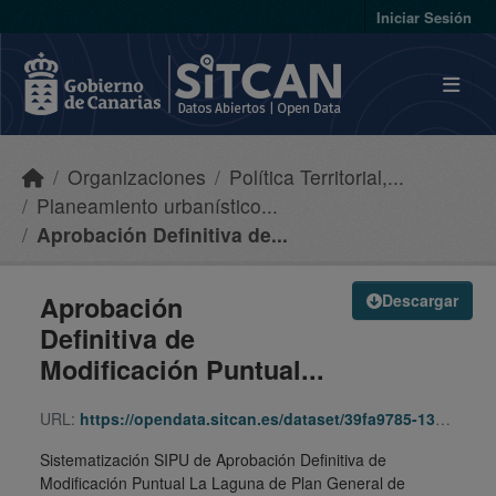
Skip to main content
Iniciar Sesión
Organizaciones
Política Territorial,...
Planeamiento urbanístico...
Aprobación Definitiva de...
Aprobación
Descargar
Definitiva de
Modificación Puntual...
URL:
https://opendata.sitcan.es/dataset/39fa9785-13c1-42fe-aa06-93779e4508d1/resource/b4acea0e-17b7-416a-a02c-841d5bc25b57/download/970417-mppgo-lla-laguna-sipu.zip
Sistematización SIPU de Aprobación Definitiva de
Modificación Puntual La Laguna de Plan General de