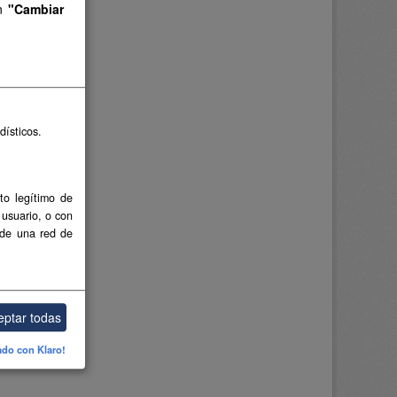
en
"Cambiar
dísticos.
to legítimo de
 usuario, o con
 de una red de
eptar todas
ado con Klaro!