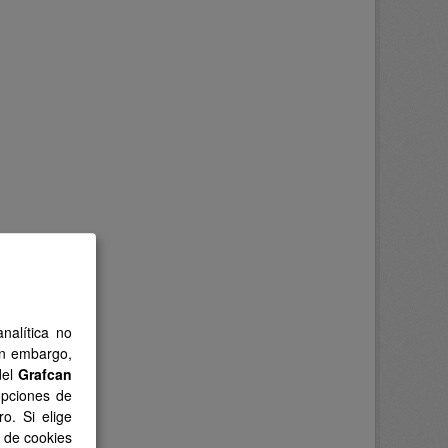
nalítica no
in embargo,
del
Grafcan
opciones de
o. Si elige
s de cookies