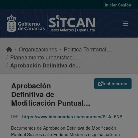
Skip to main content
Iniciar Sesión
Organizaciones
Política Territorial,...
Planeamiento urbanístico...
Aprobación Definitiva de...
Aprobación
Ir al recurso
Definitiva de
Modificación Puntual...
URL:
https://www.idecanarias.es/resources/PLA_ENP_URB/URB_PLA/LP/LlAr/mppgo-mederos-proyecto/indice.html
Documentos de Aprobación Definitiva de Modificación
Puntual Solares calle Enrique Mederos esquina calle en