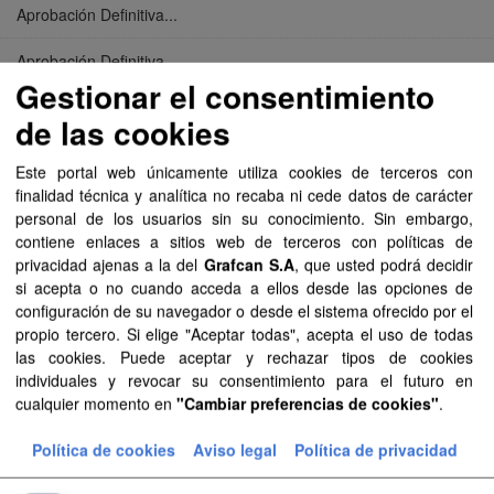
Aprobación Definitiva...
Aprobación Definitiva...
Gestionar el consentimiento
Aprobación Definitiva...
de las cookies
Aprobación Definitiva...
Este portal web únicamente utiliza cookies de terceros con
finalidad técnica y analítica no recaba ni cede datos de carácter
Aprobación Definitiva...
personal de los usuarios sin su conocimiento. Sin embargo,
contiene enlaces a sitios web de terceros con políticas de
Aprobación Definitiva...
privacidad ajenas a la del
Grafcan S.A
, que usted podrá decidir
si acepta o no cuando acceda a ellos desde las opciones de
Aprobación Definitiva...
configuración de su navegador o desde el sistema ofrecido por el
propio tercero. Si elige "Aceptar todas", acepta el uso de todas
Aprobación Definitiva...
las cookies. Puede aceptar y rechazar tipos de cookies
individuales y revocar su consentimiento para el futuro en
Aprobación Definitiva...
cualquier momento en
"Cambiar preferencias de cookies"
.
Aprobación Definitiva...
Política de cookies
Aviso legal
Política de privacidad
Aprobación Definitiva...