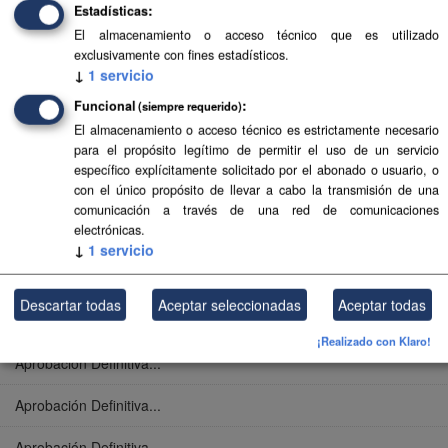
Estadísticas
Aprobación Definitiva...
El almacenamiento o acceso técnico que es utilizado
exclusivamente con fines estadísticos.
Aprobación Definitiva...
↓
1
servicio
Funcional
(siempre requerido)
Aprobación Definitiva...
El almacenamiento o acceso técnico es estrictamente necesario
para el propósito legítimo de permitir el uso de un servicio
Aprobación Definitiva...
específico explícitamente solicitado por el abonado o usuario, o
con el único propósito de llevar a cabo la transmisión de una
Aprobación Definitiva...
comunicación a través de una red de comunicaciones
electrónicas.
Aprobación Definitiva...
↓
1
servicio
Aprobación Definitiva...
Descartar todas
Aceptar seleccionadas
Aceptar todas
Aprobación Definitiva...
¡Realizado con Klaro!
Aprobación Definitiva...
Aprobación Definitiva...
Aprobación Definitiva...