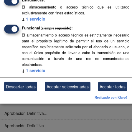
Aprobación Definitiva...
El almacenamiento o acceso técnico que es utilizado
exclusivamente con fines estadísticos.
Aprobación Definitiva...
↓
1
servicio
Aprobación Definitiva...
Funcional
(siempre requerido)
El almacenamiento o acceso técnico es estrictamente necesario
Aprobación Definitiva...
para el propósito legítimo de permitir el uso de un servicio
específico explícitamente solicitado por el abonado o usuario, o
Aprobación Definitiva...
con el único propósito de llevar a cabo la transmisión de una
comunicación a través de una red de comunicaciones
Aprobación Definitiva...
electrónicas.
↓
1
servicio
Aprobación Definitiva...
Descartar todas
Aceptar seleccionadas
Aceptar todas
Aprobación Definitiva...
¡Realizado con Klaro!
Aprobación Definitiva...
Aprobación Definitiva...
Aprobación Definitiva...