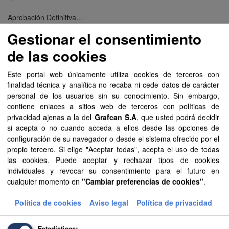
Aprobación Definitiva...
Gestionar el consentimiento
Aprobación Definitiva...
de las cookies
Aprobación Definitiva...
Este portal web únicamente utiliza cookies de terceros con
Aprobación Definitiva...
finalidad técnica y analítica no recaba ni cede datos de carácter
personal de los usuarios sin su conocimiento. Sin embargo,
Aprobación Definitiva...
contiene enlaces a sitios web de terceros con políticas de
privacidad ajenas a la del
Grafcan S.A
, que usted podrá decidir
Aprobación Definitiva...
si acepta o no cuando acceda a ellos desde las opciones de
configuración de su navegador o desde el sistema ofrecido por el
Aprobación Definitiva...
propio tercero. Si elige "Aceptar todas", acepta el uso de todas
las cookies. Puede aceptar y rechazar tipos de cookies
Aprobación Definitiva...
individuales y revocar su consentimiento para el futuro en
cualquier momento en
"Cambiar preferencias de cookies"
.
Aprobación Definitiva...
Política de cookies
Aviso legal
Política de privacidad
Aprobación Definitiva...
Estadísticas