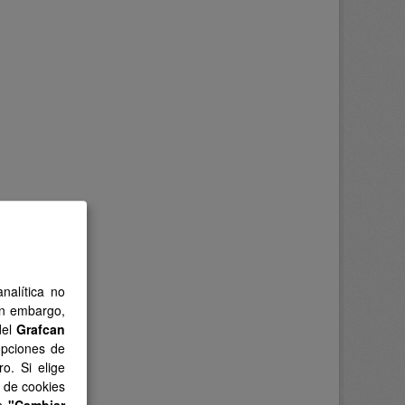
nalítica no
in embargo,
del
Grafcan
opciones de
o. Si elige
s de cookies
en
"Cambiar