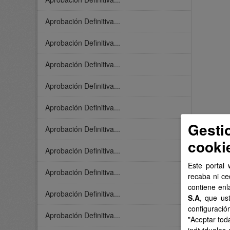
Aprobación Definitiva...
Aprobación Definitiva...
Aprobación Definitiva...
Aprobación Definitiva...
Aprobación Definitiva...
Gesti
Aprobación Definitiva...
cooki
Aprobación Definitiva...
Este portal 
Aprobación Definitiva...
recaba ni ce
contiene enl
Aprobación Definitiva...
S.A
, que us
configuració
Aprobación Definitiva...
"Aceptar tod
individuales