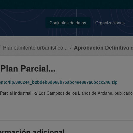
Conjuntos de datos
Organizaciones
Planeamiento urbanístico...
Aprobación Definitiva d
Plan Parcial...
miento/fip/380244_b2bdeb6d668b75abc4ee887a0bccc246.zip
 Parcial Industrial I-2 Los Campitos de los Llanos de Aridane, publica
ormación adicional