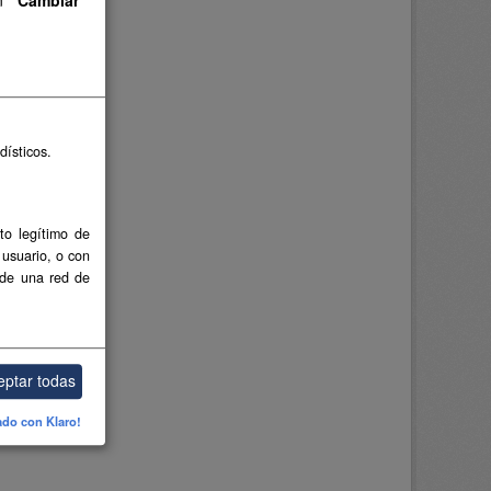
dísticos.
to legítimo de
 usuario, o con
 de una red de
eptar todas
ado con Klaro!