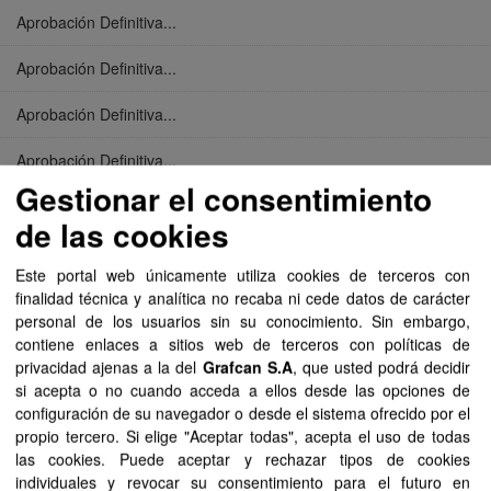
Aprobación Definitiva...
Aprobación Definitiva...
Aprobación Definitiva...
Aprobación Definitiva...
Gestionar el consentimiento
Aprobación Definitiva...
de las cookies
Aprobación Definitiva...
Este portal web únicamente utiliza cookies de terceros con
finalidad técnica y analítica no recaba ni cede datos de carácter
Aprobación Definitiva...
personal de los usuarios sin su conocimiento. Sin embargo,
contiene enlaces a sitios web de terceros con políticas de
Aprobación Definitiva...
privacidad ajenas a la del
Grafcan S.A
, que usted podrá decidir
si acepta o no cuando acceda a ellos desde las opciones de
Aprobación Definitiva...
configuración de su navegador o desde el sistema ofrecido por el
propio tercero. Si elige "Aceptar todas", acepta el uso de todas
Aprobación Definitiva...
las cookies. Puede aceptar y rechazar tipos de cookies
individuales y revocar su consentimiento para el futuro en
Aprobación Definitiva...