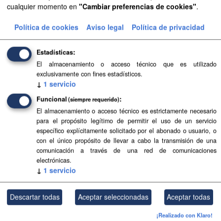
cualquier momento en
"Cambiar preferencias de cookies"
.
Aprobación Definitiva...
Política de cookies
Aviso legal
Política de privacidad
Aprobación Definitiva...
Estadísticas
Aprobación Definitiva...
El almacenamiento o acceso técnico que es utilizado
exclusivamente con fines estadísticos.
Aprobación Definitiva...
↓
1
servicio
Funcional
Aprobación Definitiva...
(siempre requerido)
El almacenamiento o acceso técnico es estrictamente necesario
Aprobación Definitiva...
para el propósito legítimo de permitir el uso de un servicio
específico explícitamente solicitado por el abonado o usuario, o
con el único propósito de llevar a cabo la transmisión de una
Aprobación Definitiva...
comunicación a través de una red de comunicaciones
electrónicas.
Aprobación Definitiva...
↓
1
servicio
Aprobación Definitiva...
Descartar todas
Aceptar seleccionadas
Aceptar todas
Aprobación Definitiva...
¡Realizado con Klaro!