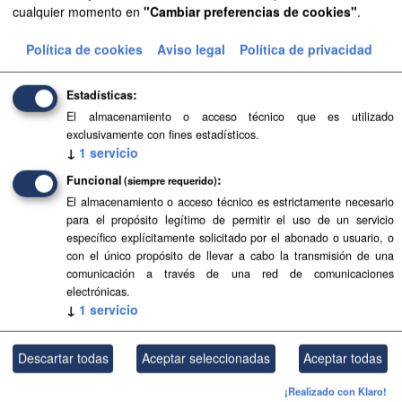
cualquier momento en
"Cambiar preferencias de cookies"
.
Aprobación Definitiva...
Política de cookies
Aviso legal
Política de privacidad
Aprobación Definitiva...
Aprobación Definitiva...
Estadísticas
El almacenamiento o acceso técnico que es utilizado
Aprobación Definitiva...
exclusivamente con fines estadísticos.
↓
1
servicio
Aprobación Definitiva...
Funcional
(siempre requerido)
Aprobación Definitiva...
El almacenamiento o acceso técnico es estrictamente necesario
para el propósito legítimo de permitir el uso de un servicio
Aprobación Definitiva...
específico explícitamente solicitado por el abonado o usuario, o
con el único propósito de llevar a cabo la transmisión de una
comunicación a través de una red de comunicaciones
Aprobación Definitiva...
electrónicas.
↓
1
servicio
Aprobación Definitiva...
Aprobación Definitiva...
Descartar todas
Aceptar seleccionadas
Aceptar todas
Aprobación Definitiva...
¡Realizado con Klaro!