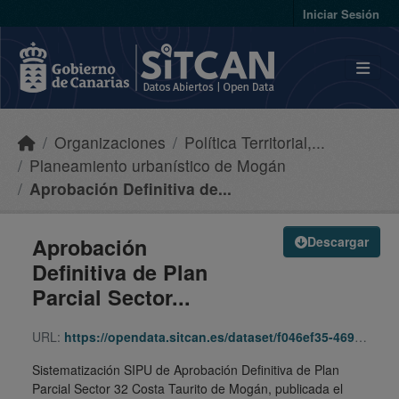
Skip to main content
Iniciar Sesión
Organizaciones
Política Territorial,...
Planeamiento urbanístico de Mogán
Aprobación Definitiva de...
Aprobación
Descargar
Definitiva de Plan
Parcial Sector...
URL:
https://opendata.sitcan.es/dataset/f046ef35-4699-4251-b8c2-8310dc1f66f9/resource/e82ddac1-5fa9-4689-93c1-1b6d520bc19a/download/7c569273-c79c-3cff-9f96-359be248941f.zip
Sistematización SIPU de Aprobación Definitiva de Plan
Parcial Sector 32 Costa Taurito de Mogán, publicada el