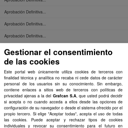
Aprobación Definitiva...
Aprobación Definitiva...
Aprobación Definitiva...
Aprobación Definitiva...
Gestionar el consentimiento
de las cookies
Aprobación Definitiva...
Este portal web únicamente utiliza cookies de terceros con
Aprobación Definitiva...
finalidad técnica y analítica no recaba ni cede datos de carácter
personal de los usuarios sin su conocimiento. Sin embargo,
Aprobación Definitiva...
contiene enlaces a sitios web de terceros con políticas de
privacidad ajenas a la del
Grafcan S.A
, que usted podrá decidir
Aprobación Definitiva...
si acepta o no cuando acceda a ellos desde las opciones de
configuración de su navegador o desde el sistema ofrecido por el
Aprobación Definitiva...
propio tercero. Si elige "Aceptar todas", acepta el uso de todas
las cookies. Puede aceptar y rechazar tipos de cookies
Aprobación Definitiva...
individuales y revocar su consentimiento para el futuro en