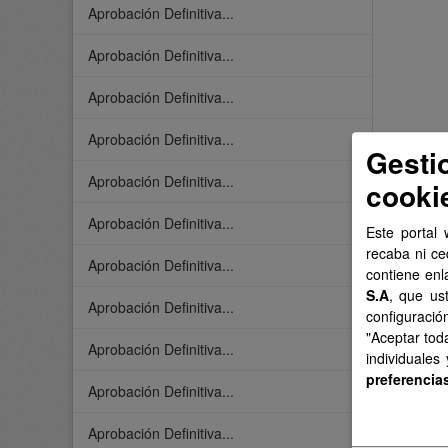
Aprobación Definitiva...
Aprobación Definitiva...
Aprobación Definitiva...
Aprobación Definitiva...
Gesti
Aprobación Definitiva...
cooki
Aprobación Definitiva...
Este portal 
recaba ni ce
Aprobación Definitiva...
contiene enl
S.A
, que us
Aprobación Definitiva...
configuració
"Aceptar tod
Aprobación Definitiva...
individuales
preferencia
Aprobación Definitiva...
Aprobación Definitiva...