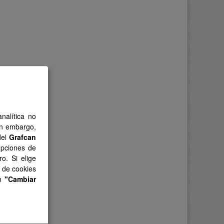
nalítica no
in embargo,
del
Grafcan
opciones de
o. Si elige
s de cookies
en
"Cambiar