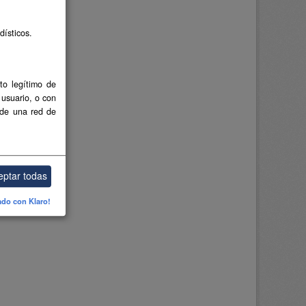
dísticos.
to legítimo de
 usuario, o con
 de una red de
eptar todas
ado con Klaro!