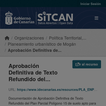
Skip to main content
Iniciar Sesión
Organizaciones
Política Territorial,...
Planeamiento urbanístico de Mogán
Aprobación Definitiva de...
Aprobación
Ir al recurso
Definitiva de Texto
Refundido del...
URL:
https://www.idecanarias.es/resources/PLA_ENP_URB/URB_PLA/GC/Moga/383/indice.html
Documentación de Aprobación Definitiva de Texto
Refundido del Plan Parcial Polígono 15 de suelo apto para