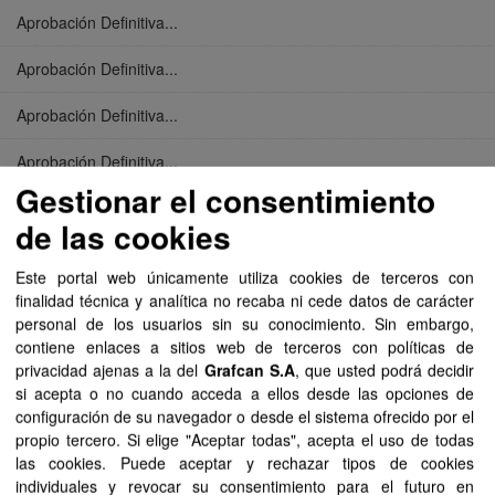
Aprobación Definitiva...
Aprobación Definitiva...
Aprobación Definitiva...
Aprobación Definitiva...
Gestionar el consentimiento
Aprobación Definitiva...
de las cookies
Aprobación Definitiva...
Este portal web únicamente utiliza cookies de terceros con
finalidad técnica y analítica no recaba ni cede datos de carácter
Aprobación Definitiva...
personal de los usuarios sin su conocimiento. Sin embargo,
contiene enlaces a sitios web de terceros con políticas de
Aprobación Definitiva...
privacidad ajenas a la del
Grafcan S.A
, que usted podrá decidir
si acepta o no cuando acceda a ellos desde las opciones de
Aprobación Definitiva...
configuración de su navegador o desde el sistema ofrecido por el
propio tercero. Si elige "Aceptar todas", acepta el uso de todas
Aprobación Definitiva...
las cookies. Puede aceptar y rechazar tipos de cookies
individuales y revocar su consentimiento para el futuro en
Aprobación Definitiva...