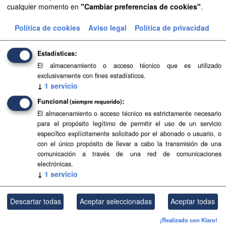
cualquier momento en
"Cambiar preferencias de cookies"
.
Aprobación Definitiva...
Política de cookies
Aviso legal
Política de privacidad
Aprobación Definitiva...
Estadísticas
Aprobación Definitiva...
El almacenamiento o acceso técnico que es utilizado
exclusivamente con fines estadísticos.
Aprobación Definitiva...
↓
1
servicio
Funcional
Aprobación Definitiva...
(siempre requerido)
El almacenamiento o acceso técnico es estrictamente necesario
Aprobación Definitiva...
para el propósito legítimo de permitir el uso de un servicio
específico explícitamente solicitado por el abonado o usuario, o
con el único propósito de llevar a cabo la transmisión de una
Aprobación Definitiva...
comunicación a través de una red de comunicaciones
electrónicas.
Aprobación Definitiva...
↓
1
servicio
Aprobación Definitiva...
Descartar todas
Aceptar seleccionadas
Aceptar todas
Aprobación Definitiva...
¡Realizado con Klaro!