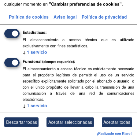
cualquier momento en
"Cambiar preferencias de cookies"
.
Aprobación Definitiva...
Política de cookies
Aviso legal
Política de privacidad
Aprobación Definitiva...
Estadísticas
Aprobación Definitiva...
El almacenamiento o acceso técnico que es utilizado
exclusivamente con fines estadísticos.
Aprobación Definitiva...
↓
1
servicio
Funcional
Aprobación Definitiva...
(siempre requerido)
El almacenamiento o acceso técnico es estrictamente necesario
Aprobación Definitiva...
para el propósito legítimo de permitir el uso de un servicio
específico explícitamente solicitado por el abonado o usuario, o
con el único propósito de llevar a cabo la transmisión de una
Aprobación Definitiva...
comunicación a través de una red de comunicaciones
electrónicas.
Aprobación Definitiva...
↓
1
servicio
Aprobación Definitiva...
Descartar todas
Aceptar seleccionadas
Aceptar todas
Aprobación Definitiva...
¡Realizado con Klaro!