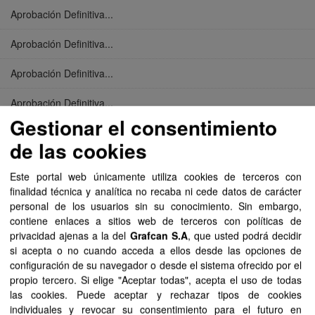
Aprobación Definitiva...
Aprobación Definitiva...
Aprobación Definitiva...
Aprobación Definitiva...
Gestionar el consentimiento
Aprobación Definitiva...
de las cookies
Aprobación Definitiva...
Este portal web únicamente utiliza cookies de terceros con
finalidad técnica y analítica no recaba ni cede datos de carácter
Aprobación Definitiva...
personal de los usuarios sin su conocimiento. Sin embargo,
contiene enlaces a sitios web de terceros con políticas de
Aprobación Definitiva...
privacidad ajenas a la del
Grafcan S.A
, que usted podrá decidir
si acepta o no cuando acceda a ellos desde las opciones de
Aprobación Definitiva...
configuración de su navegador o desde el sistema ofrecido por el
propio tercero. Si elige "Aceptar todas", acepta el uso de todas
Aprobación Definitiva...
las cookies. Puede aceptar y rechazar tipos de cookies
individuales y revocar su consentimiento para el futuro en
Aprobación Definitiva...