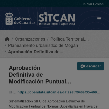
Skip to main content
Iniciar Sesión
Organizaciones
Política Territorial,...
Planeamiento urbanístico de Mogán
Aprobación Definitiva de...
Aprobación
Descargar
Definitiva de
Modificación Puntual...
URL:
https://opendata.sitcan.es/dataset/f046ef35-4699-4251-b8c2-8310dc1f66f9/resource/0e5232ca-a000-4839-a1ab-7dd4217ab1f1/download/moga910503_mpnnss_playademogan_ad_itpu-121212-121212-sipu.zip
Sistematización SIPU de Aprobación Definitiva de
Modificación Puntual de Normas Subsidiarias en Playa de