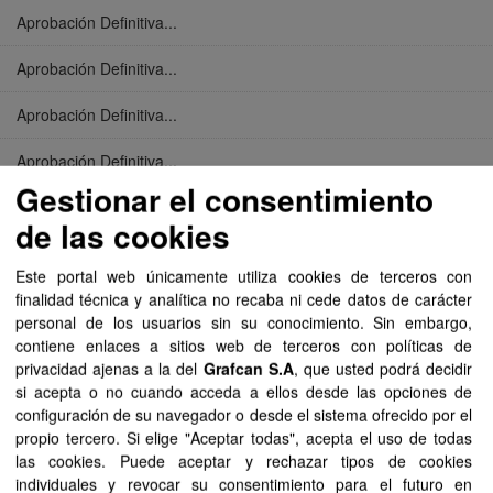
Aprobación Definitiva...
Aprobación Definitiva...
Aprobación Definitiva...
Aprobación Definitiva...
Gestionar el consentimiento
Aprobación Definitiva...
de las cookies
Aprobación Definitiva...
Este portal web únicamente utiliza cookies de terceros con
finalidad técnica y analítica no recaba ni cede datos de carácter
Aprobación Definitiva...
personal de los usuarios sin su conocimiento. Sin embargo,
contiene enlaces a sitios web de terceros con políticas de
Aprobación Definitiva...
privacidad ajenas a la del
Grafcan S.A
, que usted podrá decidir
si acepta o no cuando acceda a ellos desde las opciones de
Aprobación Definitiva...
configuración de su navegador o desde el sistema ofrecido por el
propio tercero. Si elige "Aceptar todas", acepta el uso de todas
Aprobación Definitiva...
las cookies. Puede aceptar y rechazar tipos de cookies
individuales y revocar su consentimiento para el futuro en
Aprobación Definitiva...