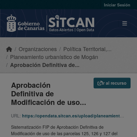
Skip to main content
Iniciar Sesión
Organizaciones
Política Territorial,...
Planeamiento urbanístico de Mogán
Aprobación Definitiva de...
Aprobación
Ir al recurso
Definitiva de
Modificación de uso...
URL:
https://opendata.sitcan.es/upload/planeamiento/fip/350120_1043fcda52835cea5980e9efaca107ee.zip
Sistematización FIP de Aprobación Definitiva de
Modificación de uso de las parcelas 125, 126 y 127 del