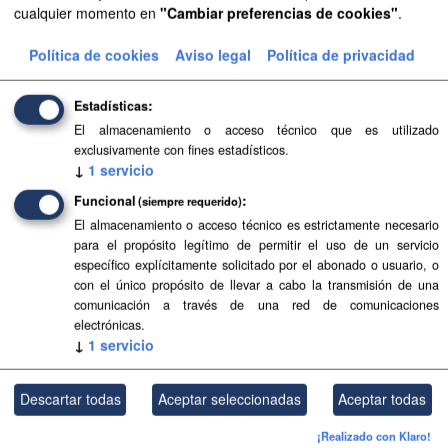
cualquier momento en
"Cambiar preferencias de cookies"
.
Aprobación Definitiva...
Política de cookies
Aviso legal
Política de privacidad
Aprobación Definitiva...
Estadísticas
Aprobación Definitiva...
El almacenamiento o acceso técnico que es utilizado
exclusivamente con fines estadísticos.
Aprobación Definitiva...
↓
1
servicio
Funcional
Aprobación Definitiva...
(siempre requerido)
El almacenamiento o acceso técnico es estrictamente necesario
Aprobación Definitiva...
para el propósito legítimo de permitir el uso de un servicio
específico explícitamente solicitado por el abonado o usuario, o
con el único propósito de llevar a cabo la transmisión de una
Aprobación Definitiva...
comunicación a través de una red de comunicaciones
electrónicas.
Aprobación Definitiva...
↓
1
servicio
Aprobación Definitiva...
Descartar todas
Aceptar seleccionadas
Aceptar todas
Aprobación Definitiva...
¡Realizado con Klaro!