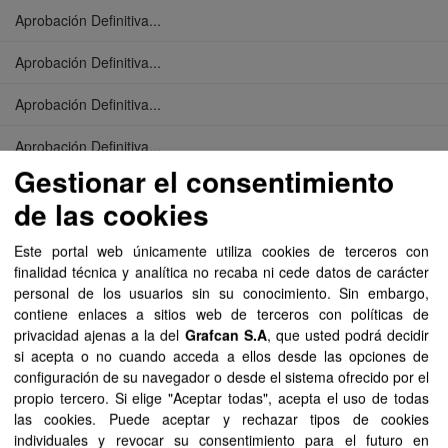
Aprobación Definitiva...
Aprobación Definitiva...
Aprobación Definitiva...
Aprobación Definitiva...
Gestionar el consentimiento
Aprobación Definitiva...
de las cookies
Aprobación Definitiva...
Este portal web únicamente utiliza cookies de terceros con
finalidad técnica y analítica no recaba ni cede datos de carácter
Aprobación Definitiva...
personal de los usuarios sin su conocimiento. Sin embargo,
contiene enlaces a sitios web de terceros con políticas de
Aprobación Definitiva...
privacidad ajenas a la del
Grafcan S.A
, que usted podrá decidir
si acepta o no cuando acceda a ellos desde las opciones de
Aprobación Definitiva...
configuración de su navegador o desde el sistema ofrecido por el
propio tercero. Si elige "Aceptar todas", acepta el uso de todas
Aprobación Definitiva...
las cookies. Puede aceptar y rechazar tipos de cookies
individuales y revocar su consentimiento para el futuro en
Aprobación Definitiva...