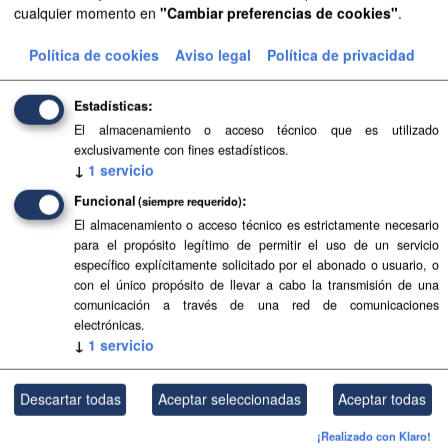
cualquier momento en
"Cambiar preferencias de cookies"
.
Aprobación Definitiva...
Política de cookies
Aviso legal
Política de privacidad
Aprobación Definitiva...
Estadísticas
Aprobación Definitiva...
El almacenamiento o acceso técnico que es utilizado
exclusivamente con fines estadísticos.
Aprobación Definitiva...
↓
1
servicio
Funcional
Aprobación Definitiva...
(siempre requerido)
El almacenamiento o acceso técnico es estrictamente necesario
Aprobación Definitiva...
para el propósito legítimo de permitir el uso de un servicio
específico explícitamente solicitado por el abonado o usuario, o
con el único propósito de llevar a cabo la transmisión de una
Aprobación Definitiva...
comunicación a través de una red de comunicaciones
electrónicas.
Aprobación Definitiva...
↓
1
servicio
Aprobación Definitiva...
Descartar todas
Aceptar seleccionadas
Aceptar todas
Aprobación Definitiva...
¡Realizado con Klaro!