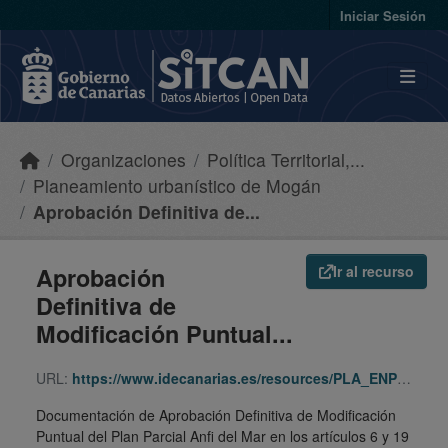
Skip to main content
Iniciar Sesión
Organizaciones
Política Territorial,...
Planeamiento urbanístico de Mogán
Aprobación Definitiva de...
Aprobación
Ir al recurso
Definitiva de
Modificación Puntual...
URL:
https://www.idecanarias.es/resources/PLA_ENP_URB/URB_PLA/GC/Moga/387/indice.html
Documentación de Aprobación Definitiva de Modificación
Puntual del Plan Parcial Anfi del Mar en los artículos 6 y 19