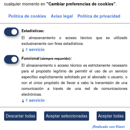
cualquier momento en
"Cambiar preferencias de cookies"
.
Aprobación Definitiva...
Política de cookies
Aviso legal
Política de privacidad
Aprobación Definitiva...
Aprobación Definitiva...
Estadísticas
El almacenamiento o acceso técnico que es utilizado
Aprobación Definitiva...
exclusivamente con fines estadísticos.
↓
1
servicio
Aprobación Definitiva...
Funcional
(siempre requerido)
Aprobación Definitiva...
El almacenamiento o acceso técnico es estrictamente necesario
para el propósito legítimo de permitir el uso de un servicio
Aprobación Definitiva...
específico explícitamente solicitado por el abonado o usuario, o
con el único propósito de llevar a cabo la transmisión de una
comunicación a través de una red de comunicaciones
Aprobación Definitiva...
electrónicas.
↓
1
servicio
Aprobación Definitiva...
Aprobación Definitiva...
Descartar todas
Aceptar seleccionadas
Aceptar todas
Aprobación Definitiva...
¡Realizado con Klaro!