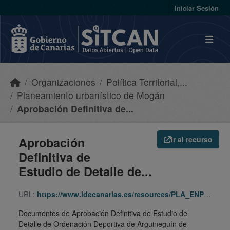
Skip to main content
Iniciar Sesión
Organizaciones
Política Territorial,...
Planeamiento urbanístico de Mogán
Aprobación Definitiva de...
Aprobación
Ir al recurso
Definitiva de
Estudio de Detalle de...
URL:
https://www.idecanarias.es/resources/PLA_ENP_URB/URB_PLA/GC/Moga/ed-orddeparg/indice.html
Documentos de Aprobación Definitiva de Estudio de
Detalle de Ordenación Deportiva de Arguineguín de