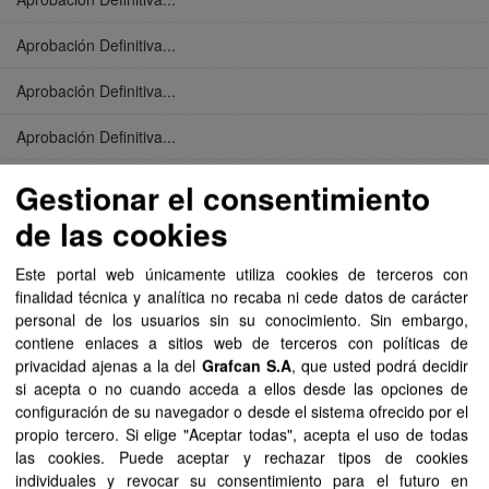
Aprobación Definitiva...
Aprobación Definitiva...
Aprobación Definitiva...
Aprobación Definitiva...
Gestionar el consentimiento
de las cookies
Aprobación Definitiva...
Este portal web únicamente utiliza cookies de terceros con
Aprobación Definitiva...
finalidad técnica y analítica no recaba ni cede datos de carácter
personal de los usuarios sin su conocimiento. Sin embargo,
Aprobación Definitiva...
contiene enlaces a sitios web de terceros con políticas de
privacidad ajenas a la del
Grafcan S.A
, que usted podrá decidir
Aprobación Definitiva...
si acepta o no cuando acceda a ellos desde las opciones de
configuración de su navegador o desde el sistema ofrecido por el
Aprobación Definitiva...
propio tercero. Si elige "Aceptar todas", acepta el uso de todas
las cookies. Puede aceptar y rechazar tipos de cookies
Aprobación Definitiva...
individuales y revocar su consentimiento para el futuro en