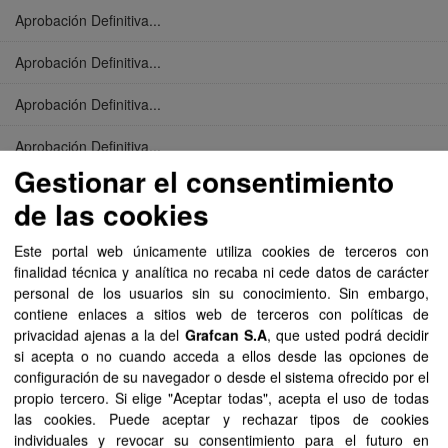
Aprobación Definitiva...
Aprobación Definitiva...
Aprobación Definitiva...
Aprobación Definitiva...
Gestionar el consentimiento
Aprobación Definitiva...
de las cookies
Aprobación Definitiva...
Este portal web únicamente utiliza cookies de terceros con
finalidad técnica y analítica no recaba ni cede datos de carácter
Aprobación Definitiva...
personal de los usuarios sin su conocimiento. Sin embargo,
contiene enlaces a sitios web de terceros con políticas de
Aprobación Definitiva...
privacidad ajenas a la del
Grafcan S.A
, que usted podrá decidir
si acepta o no cuando acceda a ellos desde las opciones de
Aprobación Definitiva...
configuración de su navegador o desde el sistema ofrecido por el
propio tercero. Si elige "Aceptar todas", acepta el uso de todas
Aprobación Definitiva...
las cookies. Puede aceptar y rechazar tipos de cookies
individuales y revocar su consentimiento para el futuro en
Aprobación Definitiva...