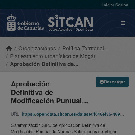
Skip to main content
Iniciar Sesión
Organizaciones
Política Territorial,...
Planeamiento urbanístico de Mogán
Aprobación Definitiva de...
Aprobación
Descargar
Definitiva de
Modificación Puntual...
URL:
https://opendata.sitcan.es/dataset/f046ef35-4699-4251-b8c2-8310dc1f66f9/resource/dff00798-f354-45d7-8924-f72ae5e856ef/download/96a30aa1-94ec-387f-82ad-c9b1ff730cce.zip
Sistematización SIPU de Aprobación Definitiva de
Modificación Puntual de Normas Subsidiarias de Mogán,