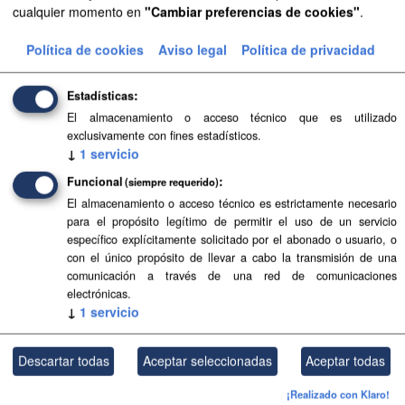
cualquier momento en
"Cambiar preferencias de cookies"
.
Aprobación Definitiva...
Política de cookies
Aviso legal
Política de privacidad
Aprobación Definitiva...
Estadísticas
Aprobación Definitiva...
El almacenamiento o acceso técnico que es utilizado
exclusivamente con fines estadísticos.
Aprobación Definitiva...
↓
1
servicio
Funcional
Aprobación Definitiva...
(siempre requerido)
El almacenamiento o acceso técnico es estrictamente necesario
Aprobación Definitiva...
para el propósito legítimo de permitir el uso de un servicio
específico explícitamente solicitado por el abonado o usuario, o
con el único propósito de llevar a cabo la transmisión de una
Aprobación Definitiva...
comunicación a través de una red de comunicaciones
electrónicas.
Aprobación Definitiva...
↓
1
servicio
Aprobación Definitiva...
Descartar todas
Aceptar seleccionadas
Aceptar todas
Aprobación Definitiva...
¡Realizado con Klaro!