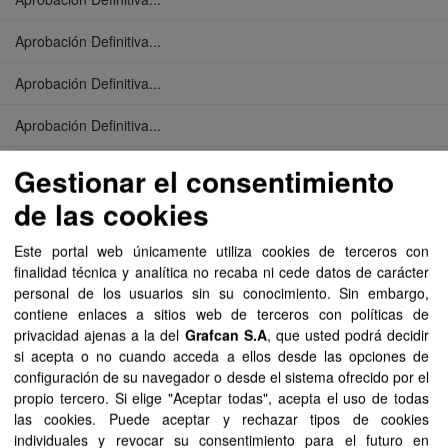
Aprobación Definitiva...
Aprobación Definitiva...
Aprobación Definitiva...
Aprobación Definitiva...
Gestionar el consentimiento
de las cookies
Aprobación Definitiva...
Este portal web únicamente utiliza cookies de terceros con
Aprobación Definitiva...
finalidad técnica y analítica no recaba ni cede datos de carácter
personal de los usuarios sin su conocimiento. Sin embargo,
Aprobación Definitiva...
contiene enlaces a sitios web de terceros con políticas de
privacidad ajenas a la del
Grafcan S.A
, que usted podrá decidir
Aprobación Definitiva...
si acepta o no cuando acceda a ellos desde las opciones de
configuración de su navegador o desde el sistema ofrecido por el
Aprobación Definitiva...
propio tercero. Si elige "Aceptar todas", acepta el uso de todas
las cookies. Puede aceptar y rechazar tipos de cookies
Aprobación Definitiva...
individuales y revocar su consentimiento para el futuro en