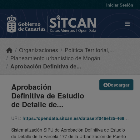
Skip to main content
Iniciar Sesión
Organizaciones
Política Territorial,...
Planeamiento urbanístico de Mogán
Aprobación Definitiva de...
Aprobación
Descargar
Definitiva de Estudio
de Detalle de...
URL:
https://opendata.sitcan.es/dataset/f046ef35-4699-4251-b8c2-8310dc1f66f9/resource/b31a965e-677c-4148-aa36-31de2f035e46/download/880826-ednnss-mog-parcela177urbptorico-190425-190425-sipu.zip
Sistematización SIPU de Aprobación Definitiva de Estudio
de Detalle de la Parcela 177 de la Urbanización de Puerto