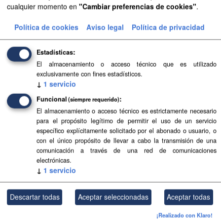
cualquier momento en
"Cambiar preferencias de cookies"
.
Aprobación Definitiva...
Política de cookies
Aviso legal
Política de privacidad
Aprobación Definitiva...
Aprobación Definitiva...
Estadísticas
El almacenamiento o acceso técnico que es utilizado
Aprobación Definitiva...
exclusivamente con fines estadísticos.
↓
1
servicio
Aprobación Definitiva...
Funcional
(siempre requerido)
Aprobación Definitiva...
El almacenamiento o acceso técnico es estrictamente necesario
para el propósito legítimo de permitir el uso de un servicio
Aprobación Definitiva...
específico explícitamente solicitado por el abonado o usuario, o
con el único propósito de llevar a cabo la transmisión de una
comunicación a través de una red de comunicaciones
Aprobación Definitiva...
electrónicas.
↓
1
servicio
Aprobación Definitiva...
Aprobación Definitiva...
Descartar todas
Aceptar seleccionadas
Aceptar todas
Aprobación Definitiva...
¡Realizado con Klaro!