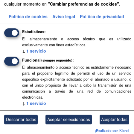
cualquier momento en
"Cambiar preferencias de cookies"
.
Aprobación Definitiva...
Política de cookies
Aviso legal
Política de privacidad
Aprobación Definitiva...
Aprobación Definitiva...
Estadísticas
El almacenamiento o acceso técnico que es utilizado
Aprobación Definitiva...
exclusivamente con fines estadísticos.
↓
1
servicio
Aprobación Definitiva...
Funcional
(siempre requerido)
Aprobación Definitiva...
El almacenamiento o acceso técnico es estrictamente necesario
para el propósito legítimo de permitir el uso de un servicio
Aprobación Definitiva...
específico explícitamente solicitado por el abonado o usuario, o
con el único propósito de llevar a cabo la transmisión de una
comunicación a través de una red de comunicaciones
Aprobación Definitiva...
electrónicas.
↓
1
servicio
Aprobación Definitiva...
Aprobación Definitiva...
Descartar todas
Aceptar seleccionadas
Aceptar todas
Aprobación Definitiva...
¡Realizado con Klaro!