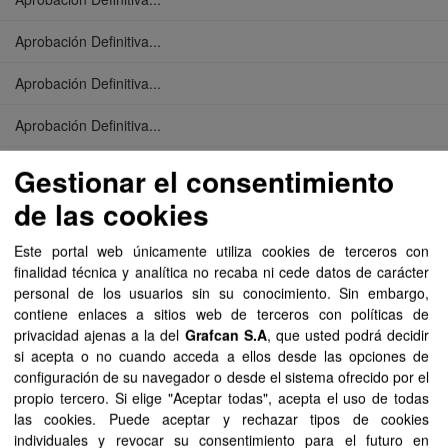
Aprobación Definitiva...
Aprobación Definitiva...
Aprobación Definitiva...
Aprobación Definitiva...
Gestionar el consentimiento
de las cookies
Aprobación Definitiva...
Este portal web únicamente utiliza cookies de terceros con
Aprobación Definitiva...
finalidad técnica y analítica no recaba ni cede datos de carácter
personal de los usuarios sin su conocimiento. Sin embargo,
Aprobación Definitiva...
contiene enlaces a sitios web de terceros con políticas de
privacidad ajenas a la del
Grafcan S.A
, que usted podrá decidir
Aprobación Definitiva...
si acepta o no cuando acceda a ellos desde las opciones de
configuración de su navegador o desde el sistema ofrecido por el
Aprobación Definitiva...
propio tercero. Si elige "Aceptar todas", acepta el uso de todas
las cookies. Puede aceptar y rechazar tipos de cookies
Aprobación Definitiva...
individuales y revocar su consentimiento para el futuro en