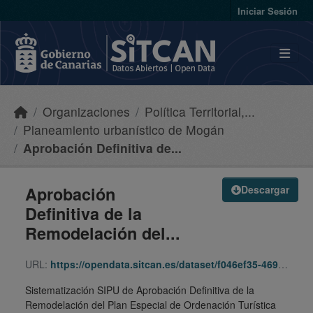
Skip to main content
Iniciar Sesión
Organizaciones
Política Territorial,...
Planeamiento urbanístico de Mogán
Aprobación Definitiva de...
Aprobación
Descargar
Definitiva de la
Remodelación del...
URL:
https://opendata.sitcan.es/dataset/f046ef35-4699-4251-b8c2-8310dc1f66f9/resource/2ed36def-1552-4ca1-afb5-72b15b8aa145/download/800228_rpeot_halsodalen_ad_itpu-131029-131029-sipu.zip
Sistematización SIPU de Aprobación Definitiva de la
Remodelación del Plan Especial de Ordenación Turística