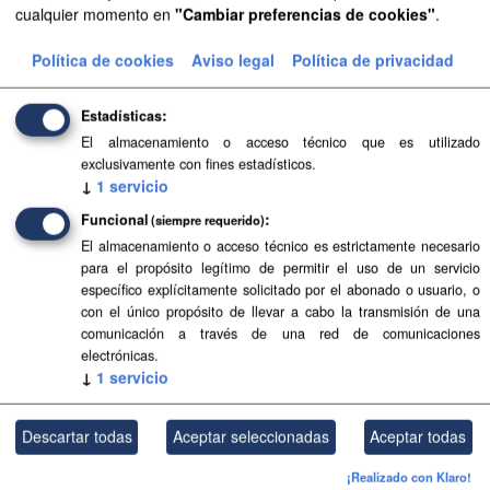
cualquier momento en
"Cambiar preferencias de cookies"
.
Aprobación Definitiva...
Política de cookies
Aviso legal
Política de privacidad
Aprobación Definitiva...
Aprobación Definitiva...
Estadísticas
El almacenamiento o acceso técnico que es utilizado
Aprobación Definitiva...
exclusivamente con fines estadísticos.
↓
1
servicio
Aprobación Definitiva...
Funcional
(siempre requerido)
Aprobación Definitiva...
El almacenamiento o acceso técnico es estrictamente necesario
para el propósito legítimo de permitir el uso de un servicio
Aprobación Definitiva...
específico explícitamente solicitado por el abonado o usuario, o
con el único propósito de llevar a cabo la transmisión de una
comunicación a través de una red de comunicaciones
Aprobación Definitiva...
electrónicas.
↓
1
servicio
Aprobación Definitiva...
Aprobación Definitiva...
Descartar todas
Aceptar seleccionadas
Aceptar todas
Aprobación Definitiva...
¡Realizado con Klaro!