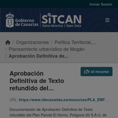
Skip to main content
Iniciar Sesión
Organizaciones
Política Territorial,...
Planeamiento urbanístico de Mogán
Aprobación Definitiva de...
Aprobación
Ir al recurso
Definitiva de Texto
refundido del...
URL:
https://www.idecanarias.es/resources/PLA_ENP_URB/URB_PLA/GC/Moga/382/indice.html
Documentación de Aprobación Definitiva de Texto
refundido del Plan Parcial El Horno, Polígono 20 S.A.U. de