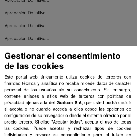
Aprobación Definitiva...
Aprobación Definitiva...
Aprobación Definitiva...
Aprobación Definitiva...
Gestionar el consentimiento
de las cookies
Aprobación Definitiva...
Este portal web únicamente utiliza cookies de terceros con
Aprobación Definitiva...
finalidad técnica y analítica no recaba ni cede datos de carácter
personal de los usuarios sin su conocimiento. Sin embargo,
Aprobación Definitiva...
contiene enlaces a sitios web de terceros con políticas de
privacidad ajenas a la del
Grafcan S.A
, que usted podrá decidir
Aprobación Definitiva...
si acepta o no cuando acceda a ellos desde las opciones de
configuración de su navegador o desde el sistema ofrecido por el
Aprobación Definitiva...
propio tercero. Si elige "Aceptar todas", acepta el uso de todas
las cookies. Puede aceptar y rechazar tipos de cookies
Aprobación Definitiva...
individuales y revocar su consentimiento para el futuro en