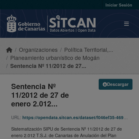
Skip to main content
Iniciar Sesión
Organizaciones
Política Territorial,...
Planeamiento urbanístico de Mogán
Sentencia Nº 11/2012 de 27...
Sentencia Nº
Descargar
11/2012 de 27 de
enero 2.012...
URL:
https://opendata.sitcan.es/dataset/f046ef35-4699-4251-b8c2-8310dc1f66f9/resource/89ec3301-57b5-415d-97c4-cab2214e8547/download/35957710-5994-3876-8e15-50acac81f769.zip
Sistematización SIPU de Sentencia Nº 11/2012 de 27 de
enero 2.012 T.S.J. de Canarias de Anulación del Plan