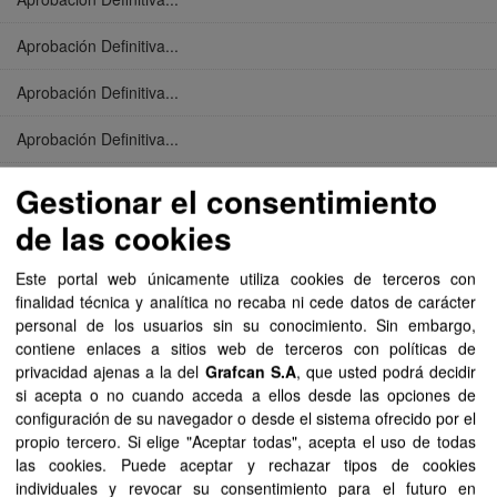
Aprobación Definitiva...
Aprobación Definitiva...
Aprobación Definitiva...
Aprobación Definitiva...
Gestionar el consentimiento
de las cookies
Aprobación Definitiva...
Este portal web únicamente utiliza cookies de terceros con
Aprobación Definitiva...
finalidad técnica y analítica no recaba ni cede datos de carácter
personal de los usuarios sin su conocimiento. Sin embargo,
Aprobación Definitiva...
contiene enlaces a sitios web de terceros con políticas de
privacidad ajenas a la del
Grafcan S.A
, que usted podrá decidir
Aprobación Definitiva...
si acepta o no cuando acceda a ellos desde las opciones de
configuración de su navegador o desde el sistema ofrecido por el
Aprobación Definitiva...
propio tercero. Si elige "Aceptar todas", acepta el uso de todas
las cookies. Puede aceptar y rechazar tipos de cookies
Aprobación Definitiva...
individuales y revocar su consentimiento para el futuro en