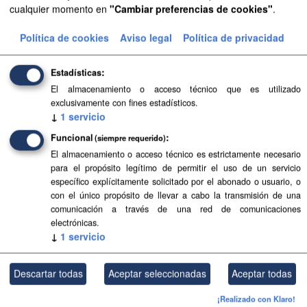
cualquier momento en
"Cambiar preferencias de cookies"
.
Aprobación Definitiva...
Política de cookies
Aviso legal
Política de privacidad
Aprobación Definitiva...
Aprobación Definitiva...
Estadísticas
El almacenamiento o acceso técnico que es utilizado
Aprobación Definitiva...
exclusivamente con fines estadísticos.
↓
1
servicio
Aprobación Definitiva...
Funcional
(siempre requerido)
Aprobación Definitiva...
El almacenamiento o acceso técnico es estrictamente necesario
para el propósito legítimo de permitir el uso de un servicio
Aprobación Definitiva...
específico explícitamente solicitado por el abonado o usuario, o
con el único propósito de llevar a cabo la transmisión de una
comunicación a través de una red de comunicaciones
Aprobación Definitiva...
electrónicas.
↓
1
servicio
Aprobación Definitiva...
Aprobación Definitiva...
Descartar todas
Aceptar seleccionadas
Aceptar todas
Aprobación Definitiva...
¡Realizado con Klaro!