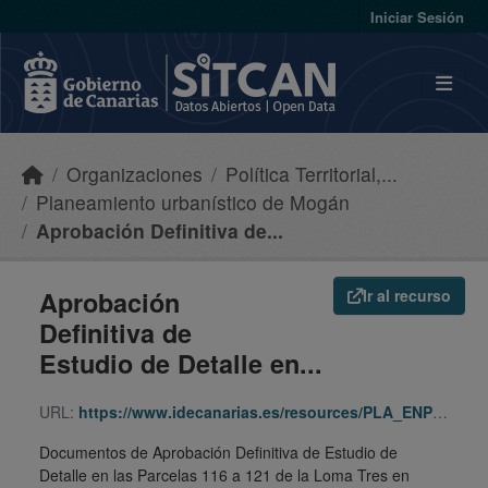
Skip to main content
Iniciar Sesión
Organizaciones
Política Territorial,...
Planeamiento urbanístico de Mogán
Aprobación Definitiva de...
Aprobación
Ir al recurso
Definitiva de
Estudio de Detalle en...
URL:
https://www.idecanarias.es/resources/PLA_ENP_URB/URB_PLA/GC/Moga/ed-lomatresarg/indice.html
Documentos de Aprobación Definitiva de Estudio de
Detalle en las Parcelas 116 a 121 de la Loma Tres en