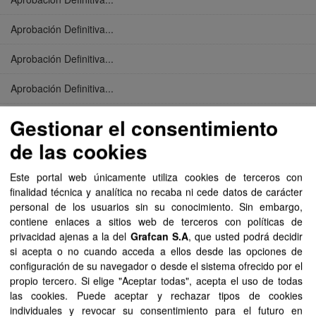
Aprobación Definitiva...
Aprobación Definitiva...
Aprobación Definitiva...
Aprobación Definitiva...
Gestionar el consentimiento
de las cookies
Aprobación Definitiva...
Este portal web únicamente utiliza cookies de terceros con
Aprobación Definitiva...
finalidad técnica y analítica no recaba ni cede datos de carácter
personal de los usuarios sin su conocimiento. Sin embargo,
Aprobación Definitiva...
contiene enlaces a sitios web de terceros con políticas de
privacidad ajenas a la del
Grafcan S.A
, que usted podrá decidir
Aprobación Definitiva...
si acepta o no cuando acceda a ellos desde las opciones de
configuración de su navegador o desde el sistema ofrecido por el
Aprobación Definitiva...
propio tercero. Si elige "Aceptar todas", acepta el uso de todas
las cookies. Puede aceptar y rechazar tipos de cookies
Aprobación Definitiva...
individuales y revocar su consentimiento para el futuro en