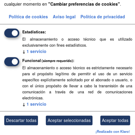
cualquier momento en
"Cambiar preferencias de cookies"
.
Aprobación Definitiva...
Política de cookies
Aviso legal
Política de privacidad
Aprobación Definitiva...
Aprobación Definitiva...
Estadísticas
El almacenamiento o acceso técnico que es utilizado
Aprobación Definitiva...
exclusivamente con fines estadísticos.
↓
1
servicio
Aprobación Definitiva...
Funcional
(siempre requerido)
Aprobación Definitiva...
El almacenamiento o acceso técnico es estrictamente necesario
para el propósito legítimo de permitir el uso de un servicio
Aprobación Definitiva...
específico explícitamente solicitado por el abonado o usuario, o
con el único propósito de llevar a cabo la transmisión de una
comunicación a través de una red de comunicaciones
Aprobación Definitiva...
electrónicas.
↓
1
servicio
Aprobación Definitiva...
Aprobación Definitiva...
Descartar todas
Aceptar seleccionadas
Aceptar todas
Aprobación Definitiva...
¡Realizado con Klaro!