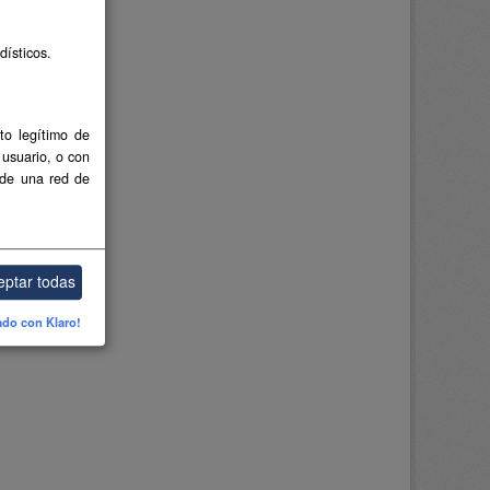
dísticos.
to legítimo de
 usuario, o con
 de una red de
eptar todas
ado con Klaro!