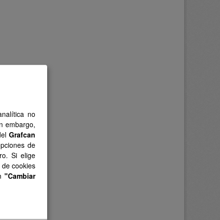
nalítica no
in embargo,
del
Grafcan
opciones de
o. Si elige
s de cookies
en
"Cambiar