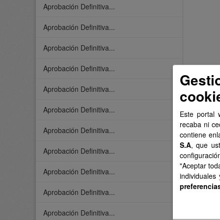
Aprobación Definitiva...
Aprobación Definitiva...
Aprobación Definitiva...
Aprobación Definitiva...
Gesti
Aprobación Definitiva...
cooki
Aprobación Definitiva...
Este portal 
recaba ni ce
Aprobación Definitiva...
contiene enl
S.A
, que us
Aprobación Definitiva...
configuració
"Aceptar tod
Aprobación Definitiva...
individuales
preferencia
Aprobación Definitiva...
Aprobación Definitiva...