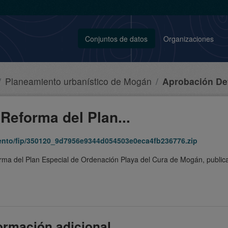
Conjuntos de datos
Organizaciones
Planeamiento urbanístico de Mogán
Aprobación Defi
Reforma del Plan...
iento/fip/350120_9d7956e9344d054503e0eca4fb236776.zip
orma del Plan Especial de Ordenación Playa del Cura de Mogán, publi
ormación adicional