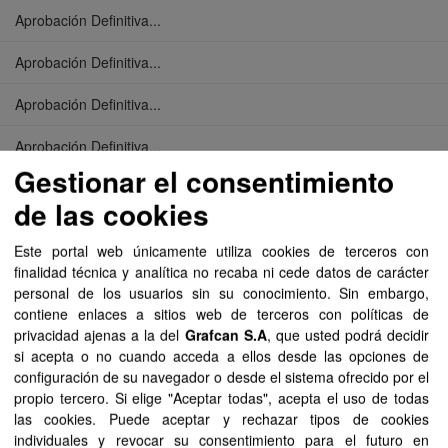
Aprobación Definitiva...
Aprobación Definitiva...
Aprobación Definitiva...
Aprobación Definitiva...
Gestionar el consentimiento
Aprobación Definitiva...
de las cookies
Aprobación Definitiva...
Este portal web únicamente utiliza cookies de terceros con
finalidad técnica y analítica no recaba ni cede datos de carácter
Aprobación Definitiva...
personal de los usuarios sin su conocimiento. Sin embargo,
contiene enlaces a sitios web de terceros con políticas de
Aprobación Definitiva...
privacidad ajenas a la del
Grafcan S.A
, que usted podrá decidir
si acepta o no cuando acceda a ellos desde las opciones de
Aprobación Definitiva...
configuración de su navegador o desde el sistema ofrecido por el
propio tercero. Si elige "Aceptar todas", acepta el uso de todas
Aprobación Definitiva...
las cookies. Puede aceptar y rechazar tipos de cookies
individuales y revocar su consentimiento para el futuro en
Aprobación Definitiva...