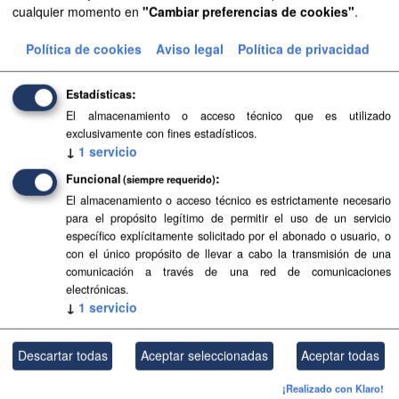
cualquier momento en
"Cambiar preferencias de cookies"
.
Aprobación Definitiva...
Política de cookies
Aviso legal
Política de privacidad
Aprobación Definitiva...
Estadísticas
Aprobación Definitiva...
El almacenamiento o acceso técnico que es utilizado
exclusivamente con fines estadísticos.
Aprobación Definitiva...
↓
1
servicio
Funcional
Aprobación Definitiva...
(siempre requerido)
El almacenamiento o acceso técnico es estrictamente necesario
Aprobación Definitiva...
para el propósito legítimo de permitir el uso de un servicio
específico explícitamente solicitado por el abonado o usuario, o
con el único propósito de llevar a cabo la transmisión de una
Aprobación Definitiva...
comunicación a través de una red de comunicaciones
electrónicas.
Aprobación Definitiva...
↓
1
servicio
Aprobación Definitiva...
Descartar todas
Aceptar seleccionadas
Aceptar todas
Aprobación Definitiva...
¡Realizado con Klaro!