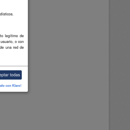
dísticos.
to legítimo de
 usuario, o con
 de una red de
eptar todas
ado con Klaro!