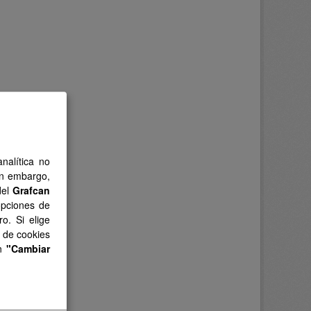
nalítica no
in embargo,
del
Grafcan
opciones de
o. Si elige
s de cookies
en
"Cambiar