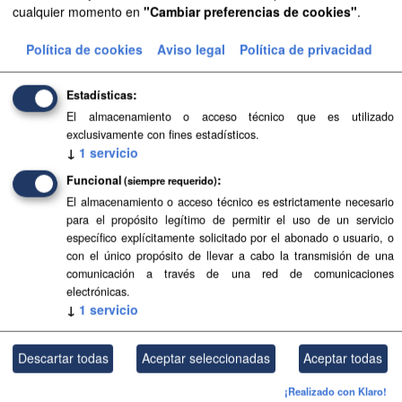
cualquier momento en
"Cambiar preferencias de cookies"
.
Aprobación Definitiva...
Política de cookies
Aviso legal
Política de privacidad
Aprobación Definitiva...
Estadísticas
Aprobación Definitiva...
El almacenamiento o acceso técnico que es utilizado
exclusivamente con fines estadísticos.
Aprobación Definitiva...
↓
1
servicio
Funcional
Aprobación Definitiva...
(siempre requerido)
El almacenamiento o acceso técnico es estrictamente necesario
Aprobación Definitiva...
para el propósito legítimo de permitir el uso de un servicio
específico explícitamente solicitado por el abonado o usuario, o
con el único propósito de llevar a cabo la transmisión de una
Aprobación Definitiva...
comunicación a través de una red de comunicaciones
electrónicas.
Aprobación Definitiva...
↓
1
servicio
Aprobación Definitiva...
Descartar todas
Aceptar seleccionadas
Aceptar todas
Aprobación Definitiva...
¡Realizado con Klaro!