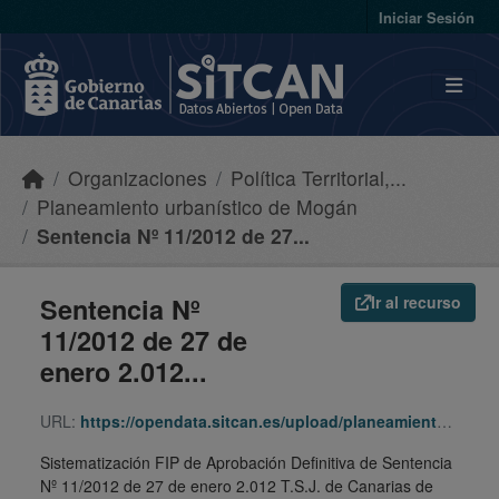
Skip to main content
Iniciar Sesión
Organizaciones
Política Territorial,...
Planeamiento urbanístico de Mogán
Sentencia Nº 11/2012 de 27...
Sentencia Nº
Ir al recurso
11/2012 de 27 de
enero 2.012...
URL:
https://opendata.sitcan.es/upload/planeamiento/fip/350120_8d2f887bb8634e8b2fc3808e280988bd.zip
Sistematización FIP de Aprobación Definitiva de Sentencia
Nº 11/2012 de 27 de enero 2.012 T.S.J. de Canarias de