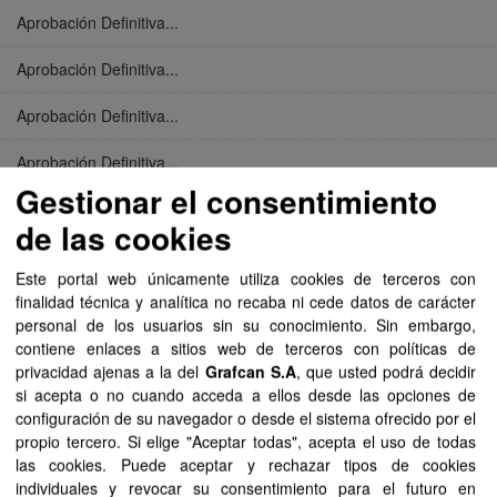
Aprobación Definitiva...
Aprobación Definitiva...
Aprobación Definitiva...
Aprobación Definitiva...
Gestionar el consentimiento
Aprobación Definitiva...
de las cookies
Aprobación Definitiva...
Este portal web únicamente utiliza cookies de terceros con
finalidad técnica y analítica no recaba ni cede datos de carácter
Aprobación Definitiva...
personal de los usuarios sin su conocimiento. Sin embargo,
contiene enlaces a sitios web de terceros con políticas de
Aprobación Definitiva...
privacidad ajenas a la del
Grafcan S.A
, que usted podrá decidir
si acepta o no cuando acceda a ellos desde las opciones de
Aprobación Definitiva...
configuración de su navegador o desde el sistema ofrecido por el
propio tercero. Si elige "Aceptar todas", acepta el uso de todas
Aprobación Definitiva...
las cookies. Puede aceptar y rechazar tipos de cookies
individuales y revocar su consentimiento para el futuro en
Aprobación Definitiva...