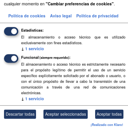
cualquier momento en
"Cambiar preferencias de cookies"
.
Aprobación Definitiva...
Política de cookies
Aviso legal
Política de privacidad
Aprobación Definitiva...
Estadísticas
Aprobación Definitiva...
El almacenamiento o acceso técnico que es utilizado
exclusivamente con fines estadísticos.
Aprobación Definitiva...
↓
1
servicio
Funcional
Aprobación Definitiva...
(siempre requerido)
El almacenamiento o acceso técnico es estrictamente necesario
Aprobación Definitiva...
para el propósito legítimo de permitir el uso de un servicio
específico explícitamente solicitado por el abonado o usuario, o
con el único propósito de llevar a cabo la transmisión de una
Aprobación Definitiva...
comunicación a través de una red de comunicaciones
electrónicas.
Aprobación Definitiva...
↓
1
servicio
Aprobación Definitiva...
Descartar todas
Aceptar seleccionadas
Aceptar todas
Aprobación Definitiva...
¡Realizado con Klaro!