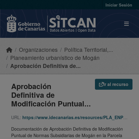
Skip to main content
Iniciar Sesión
Organizaciones
Política Territorial,...
Planeamiento urbanístico de Mogán
Aprobación Definitiva de...
Aprobación
Ir al recurso
Definitiva de
Modificación Puntual...
URL:
https://www.idecanarias.es/resources/PLA_ENP_URB/URB_PLA/GC/Moga/295/indice.html
Documentación de Aprobación Definitiva de Modificación
Puntual de Normas Subsidiarias de Mogán en la Parcela