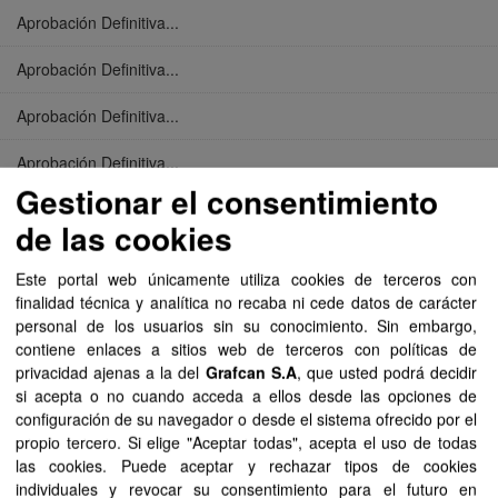
Aprobación Definitiva...
Aprobación Definitiva...
Aprobación Definitiva...
Aprobación Definitiva...
Gestionar el consentimiento
Aprobación Definitiva...
de las cookies
Aprobación Definitiva...
Este portal web únicamente utiliza cookies de terceros con
finalidad técnica y analítica no recaba ni cede datos de carácter
Aprobación Definitiva...
personal de los usuarios sin su conocimiento. Sin embargo,
contiene enlaces a sitios web de terceros con políticas de
Aprobación Definitiva...
privacidad ajenas a la del
Grafcan S.A
, que usted podrá decidir
si acepta o no cuando acceda a ellos desde las opciones de
Aprobación Definitiva...
configuración de su navegador o desde el sistema ofrecido por el
propio tercero. Si elige "Aceptar todas", acepta el uso de todas
Aprobación Definitiva...
las cookies. Puede aceptar y rechazar tipos de cookies
individuales y revocar su consentimiento para el futuro en
Aprobación Definitiva...