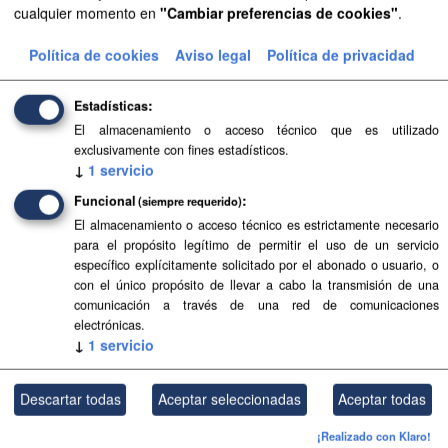
cualquier momento en
"Cambiar preferencias de cookies"
.
Aprobación Definitiva...
Política de cookies
Aviso legal
Política de privacidad
Aprobación Definitiva...
Aprobación Definitiva...
Estadísticas
El almacenamiento o acceso técnico que es utilizado
Aprobación Definitiva...
exclusivamente con fines estadísticos.
↓
1
servicio
Aprobación Definitiva...
Funcional
(siempre requerido)
Aprobación Definitiva...
El almacenamiento o acceso técnico es estrictamente necesario
para el propósito legítimo de permitir el uso de un servicio
Aprobación Definitiva...
específico explícitamente solicitado por el abonado o usuario, o
con el único propósito de llevar a cabo la transmisión de una
comunicación a través de una red de comunicaciones
Aprobación Definitiva...
electrónicas.
↓
1
servicio
Aprobación Definitiva...
Aprobación Definitiva...
Descartar todas
Aceptar seleccionadas
Aceptar todas
Aprobación Definitiva...
¡Realizado con Klaro!