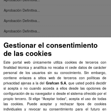
Aprobación Definitiva...
Aprobación Definitiva...
Aprobación Definitiva...
Aprobación Definitiva...
Gestionar el consentimiento
de las cookies
Aprobación Definitiva...
Este portal web únicamente utiliza cookies de terceros con
Aprobación Definitiva...
finalidad técnica y analítica no recaba ni cede datos de carácter
personal de los usuarios sin su conocimiento. Sin embargo,
Aprobación Definitiva...
contiene enlaces a sitios web de terceros con políticas de
privacidad ajenas a la del
Grafcan S.A
, que usted podrá decidir
Aprobación Definitiva...
si acepta o no cuando acceda a ellos desde las opciones de
configuración de su navegador o desde el sistema ofrecido por el
Aprobación Definitiva...
propio tercero. Si elige "Aceptar todas", acepta el uso de todas
las cookies. Puede aceptar y rechazar tipos de cookies
Aprobación Definitiva...
individuales y revocar su consentimiento para el futuro en