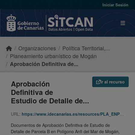
Skip to main content
Iniciar Sesión
Organizaciones
Política Territorial,...
Planeamiento urbanístico de Mogán
Aprobación Definitiva de...
Aprobación
Ir al recurso
Definitiva de
Estudio de Detalle de...
URL:
https://www.idecanarias.es/resources/PLA_ENP_URB/URB_PLA/GC/Moga/ed-parb/indice.html
Documentos de Aprobación Definitiva de Estudio de
Detalle de Parcela B en Polígono Anfi del Mar de Mogán,