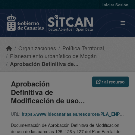
Skip to main content
Iniciar Sesión
Organizaciones
Política Territorial,...
Planeamiento urbanístico de Mogán
Aprobación Definitiva de...
Aprobación
Ir al recurso
Definitiva de
Modificación de uso...
URL:
https://www.idecanarias.es/resources/PLA_ENP_URB/URB_PLA/GC/Moga/373/indice.html
Documentación de Aprobación Definitiva de Modificación
de uso de las parcelas 125, 126 y 127 del Plan Parcial de