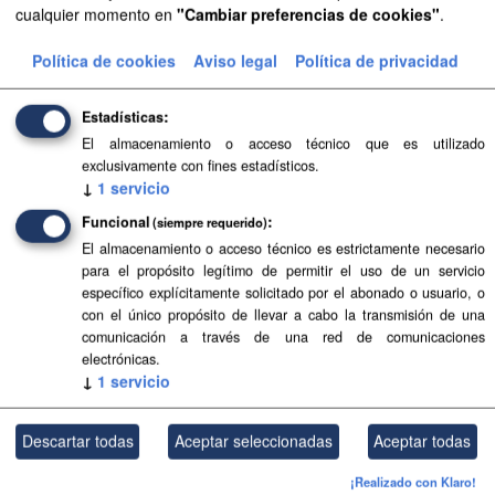
cualquier momento en
"Cambiar preferencias de cookies"
.
Aprobación Definitiva...
Política de cookies
Aviso legal
Política de privacidad
Aprobación Definitiva...
Estadísticas
Aprobación Definitiva...
El almacenamiento o acceso técnico que es utilizado
exclusivamente con fines estadísticos.
Aprobación Definitiva...
↓
1
servicio
Funcional
Aprobación Definitiva...
(siempre requerido)
El almacenamiento o acceso técnico es estrictamente necesario
Aprobación Definitiva...
para el propósito legítimo de permitir el uso de un servicio
específico explícitamente solicitado por el abonado o usuario, o
con el único propósito de llevar a cabo la transmisión de una
Aprobación Definitiva...
comunicación a través de una red de comunicaciones
electrónicas.
Aprobación Definitiva...
↓
1
servicio
Aprobación Definitiva...
Descartar todas
Aceptar seleccionadas
Aceptar todas
Aprobación Definitiva...
¡Realizado con Klaro!